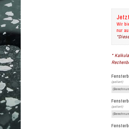
Jetz
Wir bi
nur au
*Diese
* Kalkul
Rechenbe
Fensterb
(poliert)
(Berechnun
Fensterb
(poliert)
(Berechnun
Fensterb