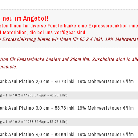
t neu im Angebot!
eten Ihnen für diverse Fensterbänke eine Expressproduktion inne
f Materialien, die bei uns verfügbar sind.
 Expressleistung bieten wir Ihnen für 95.2 € inkl. 19% Mehrwerts
ation für Fensterbänke basiert auf 20cm lfm. Zuschnitte sind in al
ispiele.
ank Azul Platino 2,0 cm - 40.73 inkl. 19% Mehrwertsteuer €/lfm
2
2
g = 1 m
* 0.2 m
* 203.67 €/qm = 40.73 €/lfm)
ank Azul Platino 3,0 cm - 53.73 inkl. 19% Mehrwertsteuer €/lfm
2
2
g = 1 m
* 0.2 m
* 268.64 €/qm = 53.73 €/lfm)
ank Azul Platino 4,0 cm - 63.64 inkl. 19% Mehrwertsteuer €/lfm