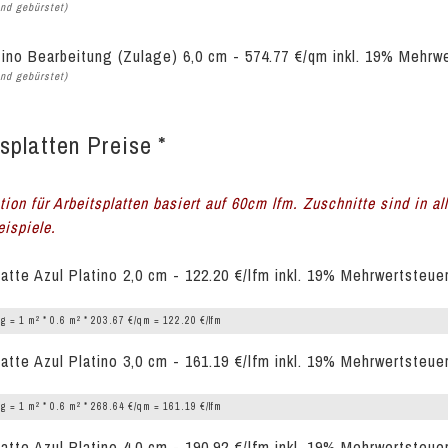
nd gebürstet)
tino Bearbeitung (Zulage) 6,0 cm - 574.77 €/qm inkl. 19% Mehrw
nd gebürstet)
splatten Preise *
tion für Arbeitsplatten basiert auf 60cm lfm. Zuschnitte sind in a
ispiele.
latte Azul Platino 2,0 cm - 122.20 €/lfm inkl. 19% Mehrwertsteue
2
2
g = 1 m
* 0.6 m
* 203.67 €/qm = 122.20 €/lfm
latte Azul Platino 3,0 cm - 161.19 €/lfm inkl. 19% Mehrwertsteue
2
2
g = 1 m
* 0.6 m
* 268.64 €/qm = 161.19 €/lfm
latte Azul Platino 4,0 cm - 190.92 €/lfm inkl. 19% Mehrwertsteue