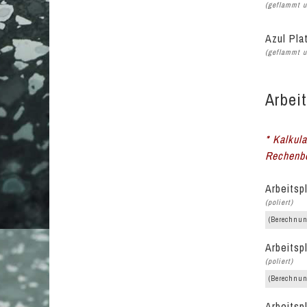
(geflammt u
Azul Pla
(geflammt u
Arbeit
* Kalkula
Rechenbe
Arbeitsp
(poliert)
(Berechnun
Arbeitsp
(poliert)
(Berechnun
Arbeitsp