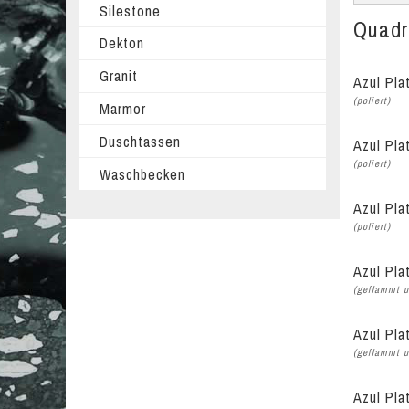
Silestone
Quadra
Dekton
Granit
Azul Pla
(poliert)
Marmor
Duschtassen
Azul Pla
(poliert)
Waschbecken
Azul Pla
(poliert)
Azul Pla
(geflammt u
Azul Pla
(geflammt u
Azul Pla