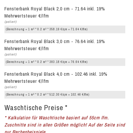
Fensterbank Royal Black 2,0 cm - 71.64 inkl. 19%
Mehrwertsteuer €/lfm
(poliert)
2
2
(Berechnung = 1 m
* 0.2 m
* 358.19 €/qm = 71.64 €/lfm)
Fensterbank Royal Black 3,0 cm - 76.64 inkl. 19%
Mehrwertsteuer €/lfm
(poliert)
2
2
(Berechnung = 1 m
* 0.2 m
* 383.18 €/qm = 76.64 €/lfm)
Fensterbank Royal Black 4,0 cm - 102.46 inkl. 19%
Mehrwertsteuer €/lfm
(poliert)
2
2
(Berechnung = 1 m
* 0.2 m
* 512.30 €/qm = 102.46 €/lfm)
Waschtische Preise *
* Kalkulation für Waschtische basiert auf 55cm lfm.
Zuschnitte sind in allen Größen möglich! Auf der Seite sind
nur Rechenbeispiele.