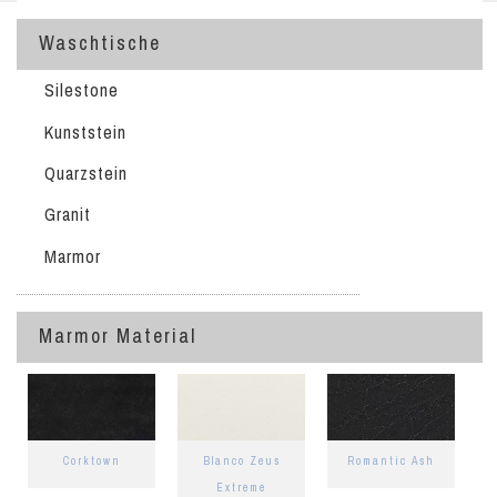
Waschtische
Silestone
Kunststein
Quarzstein
Granit
Marmor
Marmor Material
Corktown
Blanco Zeus
Romantic Ash
Extreme