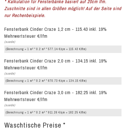
* Kalkulation für Fensterbänke basiert auf 20cm lfm.
Zuschnitte sind in allen Größen möglich! Auf der Seite sind
nur Rechenbeispiele.
Fensterbank Cinder Craze 1,2 cm - 115.43 inkl. 19%
Mehrwertsteuer €/lfm
(suede)
2
2
(Berechnung = 1 m
* 0.2 m
* 577.14 €/qm = 115.43 €/lfm)
Fensterbank Cinder Craze 2,0 cm - 134.15 inkl. 19%
Mehrwertsteuer €/lfm
(suede)
2
2
(Berechnung = 1 m
* 0.2 m
* 670.73 €/qm = 134.15 €/lfm)
Fensterbank Cinder Craze 3,0 cm - 182.25 inkl. 19%
Mehrwertsteuer €/lfm
(suede)
2
2
(Berechnung = 1 m
* 0.2 m
* 911.26 €/qm = 182.25 €/lfm)
Waschtische Preise *