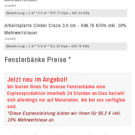
(suede)
2
2
(Berechnung = 1 m
* 0.6 m
* 670.73 €/qm = 402.44 €/lfm
Arbeitsplatte Cinder Craze 3,0 cm - 546.76 €/lfm inkl. 19%
Mehrwertsteuer
(suede)
2
2
(Berechnung = 1 m
* 0.6 m
* 911.26 €/qm = 546.76 €/lfm
Fensterbänke Preise *
Jetzt neu im Angebot!
Wir bieten Ihnen für diverse Fensterbänke eine
Expressproduktion innerhalb 24 Stunden an.Dies bezieht
sich allerdings nur auf Materialien, die bei uns verfügbar
sind.
*Diese Expressleistung bieten wir Ihnen für 95.2 € inkl.
19% Mehrwertsteue an.