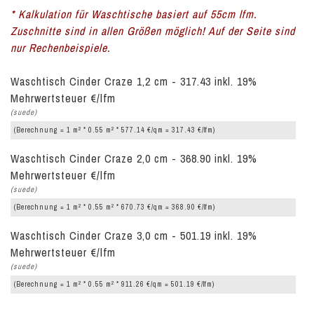
* Kalkulation für Waschtische basiert auf 55cm lfm.
Zuschnitte sind in allen Größen möglich! Auf der Seite sind
nur Rechenbeispiele.
Waschtisch Cinder Craze 1,2 cm - 317.43 inkl. 19%
Mehrwertsteuer €/lfm
(suede)
2
2
(Berechnung = 1 m
* 0.55 m
* 577.14 €/qm = 317.43 €/lfm)
Waschtisch Cinder Craze 2,0 cm - 368.90 inkl. 19%
Mehrwertsteuer €/lfm
(suede)
2
2
(Berechnung = 1 m
* 0.55 m
* 670.73 €/qm = 368.90 €/lfm)
Waschtisch Cinder Craze 3,0 cm - 501.19 inkl. 19%
Mehrwertsteuer €/lfm
(suede)
2
2
(Berechnung = 1 m
* 0.55 m
* 911.26 €/qm = 501.19 €/lfm)