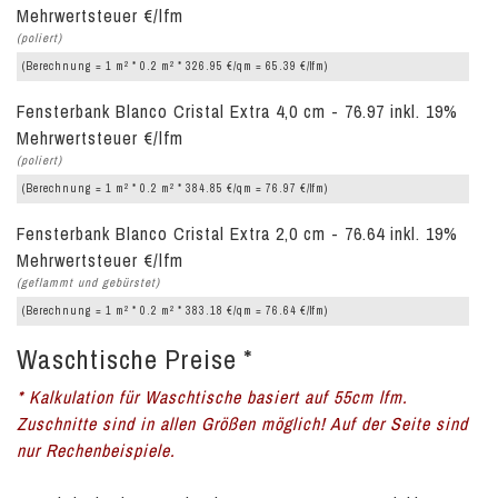
Mehrwertsteuer €/lfm
(poliert)
2
2
(Berechnung = 1 m
* 0.2 m
* 326.95 €/qm = 65.39 €/lfm)
Fensterbank Blanco Cristal Extra 4,0 cm - 76.97 inkl. 19%
Mehrwertsteuer €/lfm
(poliert)
2
2
(Berechnung = 1 m
* 0.2 m
* 384.85 €/qm = 76.97 €/lfm)
Fensterbank Blanco Cristal Extra 2,0 cm - 76.64 inkl. 19%
Mehrwertsteuer €/lfm
(geflammt und gebürstet)
2
2
(Berechnung = 1 m
* 0.2 m
* 383.18 €/qm = 76.64 €/lfm)
Waschtische Preise *
* Kalkulation für Waschtische basiert auf 55cm lfm.
Zuschnitte sind in allen Größen möglich! Auf der Seite sind
nur Rechenbeispiele.