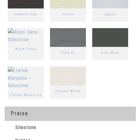
Cemento Spa
Yukon
Lagoon
Miami Vena
Ffrom 02
Grey-Moss
Persian White
Eternal Marquina
Preise
Silestone