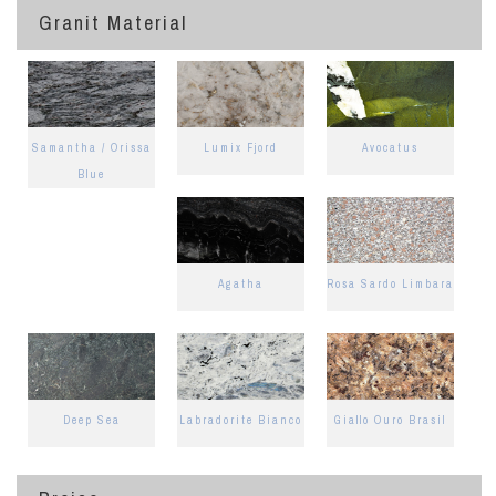
Granit Material
Samantha / Orissa
Lumix Fjord
Avocatus
Blue
Agatha
Rosa Sardo Limbara
Deep Sea
Labradorite Bianco
Giallo Ouro Brasil