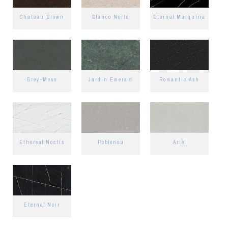
Chateau Brown
Blanco Norte
Eternal Marquina
Grey-Moss
Jardin Emerald
Romantic Ash
Ethereal Noctis
Poblenou
Ariel
Eternal Noir