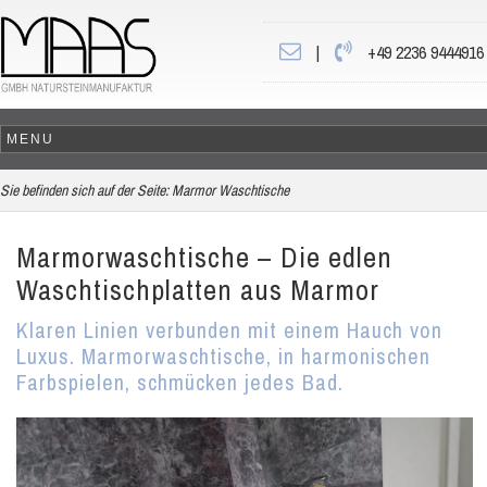
|
+49 2236 9444916
Sie befinden sich auf der Seite:
Marmor Waschtische
Marmorwaschtische – Die edlen
Waschtischplatten aus Marmor
Klaren Linien verbunden mit einem Hauch von
Luxus. Marmorwaschtische, in harmonischen
Farbspielen, schmücken jedes Bad.