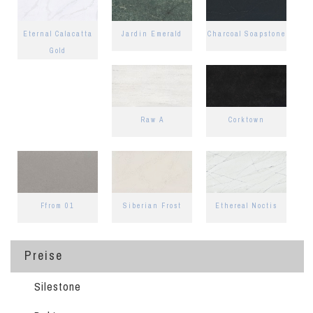
Eternal Calacatta
Jardin Emerald
Charcoal Soapstone
Gold
Raw A
Corktown
Ffrom 01
Siberian Frost
Ethereal Noctis
Preise
Silestone