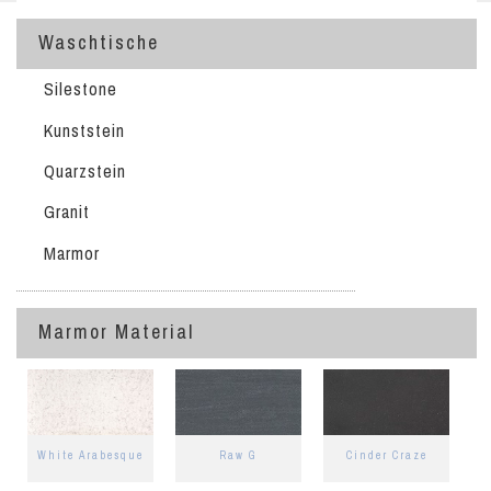
Waschtische
Silestone
Kunststein
Quarzstein
Granit
Marmor
Marmor Material
White Arabesque
Raw G
Cinder Craze