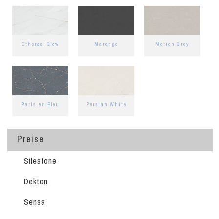
Ethereal Glow
Marengo
Motion Grey
Parisien Bleu
Persian White
Preise
Silestone
Dekton
Sensa