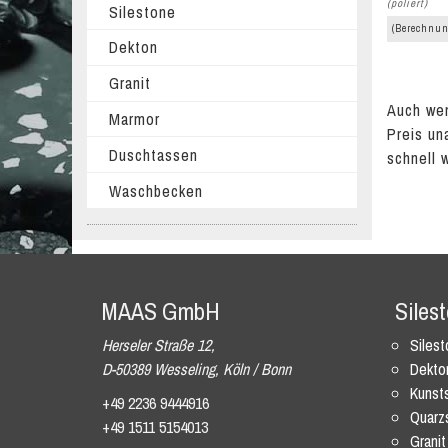
(poliert)
Silestone
(Berechnun
Dekton
Granit
Auch wen
Marmor
Preis un
Duschtassen
schnell 
Waschbecken
MAAS GmbH
Siles
Herseler Straße 12,
Siles
D-50389 Wesseling, Köln / Bonn
Dekto
Kunsts
+49 2236 9444916
Quarz
+49 1511 5154013
Granit