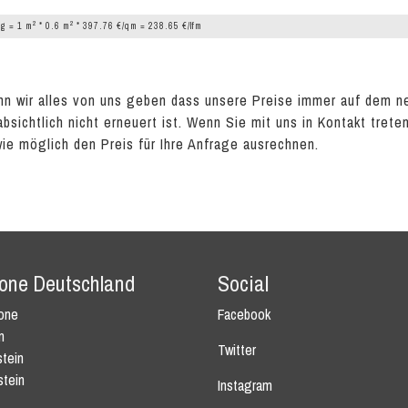
2
2
g = 1 m
* 0.6 m
* 397.76 €/qm = 238.65 €/lfm
n wir alles von uns geben dass unsere Preise immer auf dem n
absichtlich nicht erneuert ist. Wenn Sie mit uns in Kontakt tret
wie möglich den Preis für Ihre Anfrage ausrechnen.
tone Deutschland
Social
tone
Facebook
n
Twitter
tein
stein
Instagram