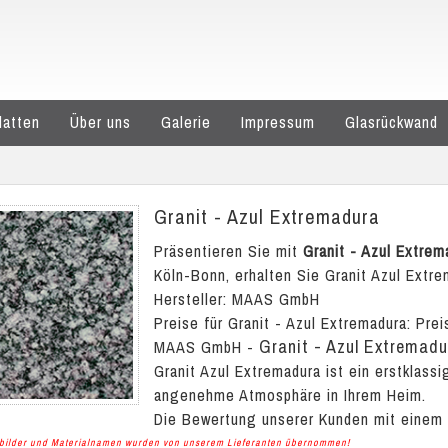
latten
Über uns
Galerie
Impressum
Glasrückwand
Granit - Azul Extremadura
Präsentieren Sie mit
Granit - Azul Extrem
Köln-Bonn, erhalten Sie Granit Azul Extre
Hersteller: MAAS GmbH
Preise für Granit - Azul Extremadura:
Prei
Granit - Azul Extremadu
MAAS GmbH
-
Granit Azul Extremadura ist ein erstklass
angenehme Atmosphäre in Ihrem Heim.
Die Bewertung unserer Kunden mit einem
albilder und Materialnamen wurden von unserem Lieferanten übernommen!