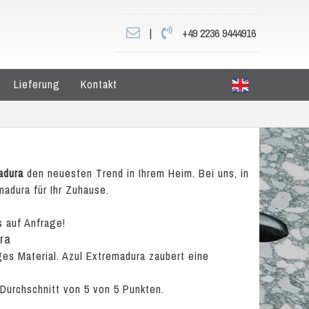
|
+49 2236 9444916
Lieferung
Kontakt
adura
den neuesten Trend in Ihrem Heim. Bei uns, in
madura für Ihr Zuhause.
s auf Anfrage!
ra
iges Material. Azul Extremadura zaubert eine
 Durchschnitt von
5
von
5
Punkten.