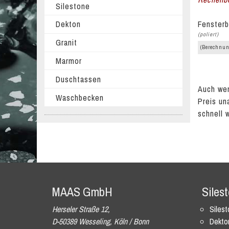
Silestone
Fensterb
Dekton
(poliert)
Granit
(Berechnun
Marmor
Duschtassen
Auch wen
Waschbecken
Preis un
schnell 
MAAS GmbH
Siles
Herseler Straße 12,
Siles
D-50389 Wesseling, Köln / Bonn
Dekto