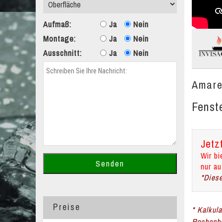
Aufmaß:
Ja
Nein
Montage:
Ja
Nein
Ausschnitt:
Ja
Nein
Amare
Fenst
Jetz
Wir bi
nur au
*Diese
Preise
* Kalkul
Rechenbe