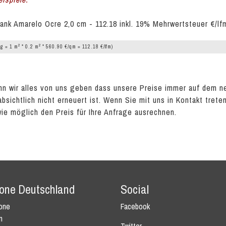
ank Amarelo Ocre 2,0 cm - 112.18 inkl. 19% Mehrwertsteuer €/lf
2
2
g = 1 m
* 0.2 m
* 560.90 €/qm = 112.18 €/lfm)
n wir alles von uns geben dass unsere Preise immer auf dem n
absichtlich nicht erneuert ist. Wenn Sie mit uns in Kontakt tret
wie möglich den Preis für Ihre Anfrage ausrechnen.
tone Deutschland
Social
tone
Facebook
n