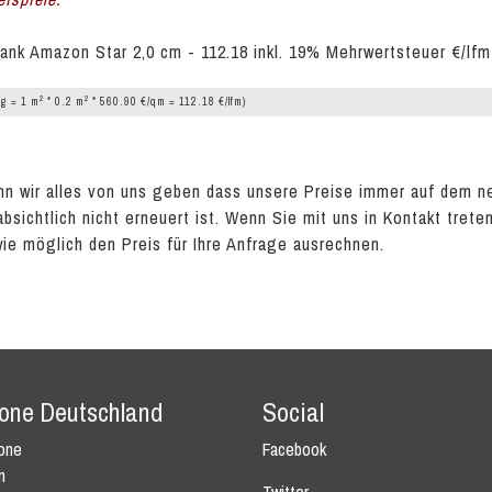
ank Amazon Star 2,0 cm - 112.18 inkl. 19% Mehrwertsteuer €/lfm
2
2
g = 1 m
* 0.2 m
* 560.90 €/qm = 112.18 €/lfm)
n wir alles von uns geben dass unsere Preise immer auf dem n
absichtlich nicht erneuert ist. Wenn Sie mit uns in Kontakt tret
wie möglich den Preis für Ihre Anfrage ausrechnen.
tone Deutschland
Social
tone
Facebook
n