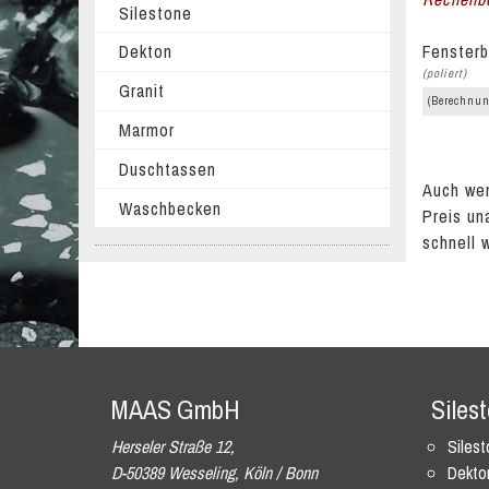
Silestone
Fensterb
Dekton
(poliert)
Granit
(Berechnun
Marmor
Duschtassen
Auch wen
Waschbecken
Preis un
schnell 
MAAS GmbH
Siles
Herseler Straße 12,
Siles
D-50389 Wesseling, Köln / Bonn
Dekto