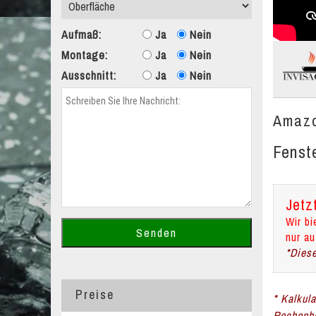
Aufmaß:
Ja
Nein
Montage:
Ja
Nein
Ausschnitt:
Ja
Nein
Amazo
Fenst
Jetz
Wir bi
nur au
*Diese
Preise
* Kalkul
Rechenbe