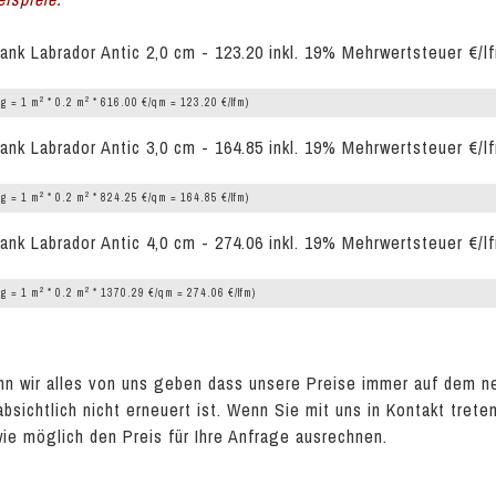
ank Labrador Antic 2,0 cm - 123.20 inkl. 19% Mehrwertsteuer €/l
2
2
g = 1 m
* 0.2 m
* 616.00 €/qm = 123.20 €/lfm)
ank Labrador Antic 3,0 cm - 164.85 inkl. 19% Mehrwertsteuer €/l
2
2
g = 1 m
* 0.2 m
* 824.25 €/qm = 164.85 €/lfm)
ank Labrador Antic 4,0 cm - 274.06 inkl. 19% Mehrwertsteuer €/l
2
2
g = 1 m
* 0.2 m
* 1370.29 €/qm = 274.06 €/lfm)
n wir alles von uns geben dass unsere Preise immer auf dem n
absichtlich nicht erneuert ist. Wenn Sie mit uns in Kontakt tret
wie möglich den Preis für Ihre Anfrage ausrechnen.