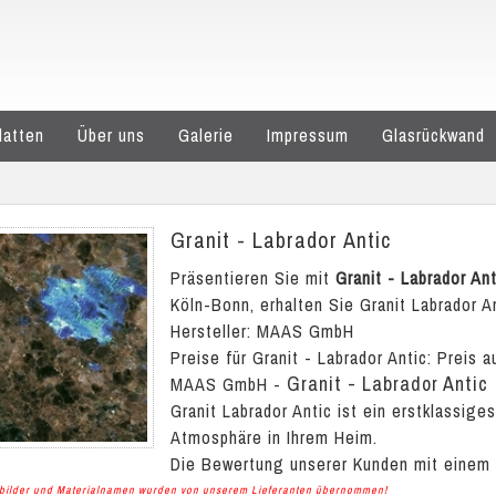
latten
Über uns
Galerie
Impressum
Glasrückwand
Granit - Labrador Antic
Präsentieren Sie mit
Granit - Labrador Ant
Köln-Bonn, erhalten Sie Granit Labrador An
Hersteller: MAAS GmbH
Preise für Granit - Labrador Antic:
Preis a
Granit - Labrador Antic
MAAS GmbH
-
Granit Labrador Antic ist ein erstklassig
Atmosphäre in Ihrem Heim.
Die Bewertung unserer Kunden mit einem
albilder und Materialnamen wurden von unserem Lieferanten übernommen!