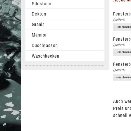
Silestone
Fensterb
Dekton
(poliert)
Granit
(Berechnun
Marmor
Fensterb
Duschtassen
(poliert)
(Berechnun
Waschbecken
Fensterb
(poliert)
(Berechnun
Auch wen
Preis un
schnell 