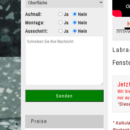
Aufmaß:
Ja
Nein
Montage:
Ja
Nein
Ausschnitt:
Ja
Nein
Labra
Fenst
Jetz
Wir bi
nur au
*Diese
Preise
* Kalkul
Rechenbe