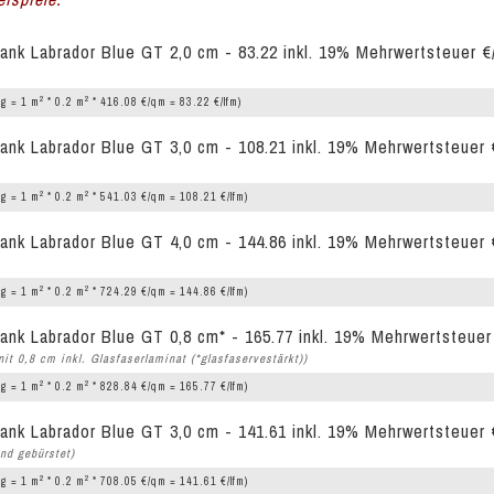
ank Labrador Blue GT 2,0 cm - 83.22 inkl. 19% Mehrwertsteuer €
2
2
g = 1 m
* 0.2 m
* 416.08 €/qm = 83.22 €/lfm)
ank Labrador Blue GT 3,0 cm - 108.21 inkl. 19% Mehrwertsteuer 
2
2
g = 1 m
* 0.2 m
* 541.03 €/qm = 108.21 €/lfm)
ank Labrador Blue GT 4,0 cm - 144.86 inkl. 19% Mehrwertsteuer 
2
2
g = 1 m
* 0.2 m
* 724.29 €/qm = 144.86 €/lfm)
ank Labrador Blue GT 0,8 cm* - 165.77 inkl. 19% Mehrwertsteuer
nit 0,8 cm inkl. Glasfaserlaminat (*glasfaservestärkt))
2
2
g = 1 m
* 0.2 m
* 828.84 €/qm = 165.77 €/lfm)
ank Labrador Blue GT 3,0 cm - 141.61 inkl. 19% Mehrwertsteuer 
nd gebürstet)
2
2
g = 1 m
* 0.2 m
* 708.05 €/qm = 141.61 €/lfm)