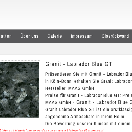
latten
Über uns
Galerie
Impressum
Glasrückwand
Granit - Labrador Blue GT
Präsentieren Sie mit
Granit - Labrador Bl
in Köln-Bonn, erhalten Sie Granit Labrado
Hersteller: MAAS GmbH
Preise für Granit - Labrador Blue GT:
Prei
Granit - Labrador Blue 
MAAS GmbH
-
Granit Labrador Blue GT ist ein erstklass
angenehme Atmosphäre in Ihrem Heim.
Die Bewertung unserer Kunden mit einem
albilder und Materialnamen wurden von unserem Lieferanten übernommen!