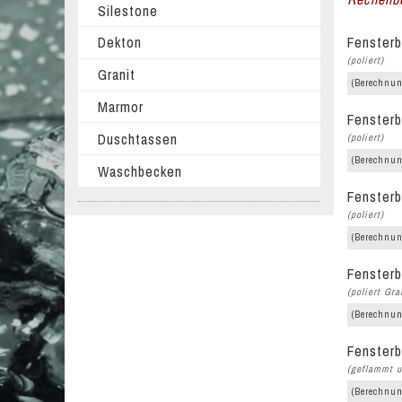
Silestone
Fensterb
Dekton
(poliert)
Granit
(Berechnun
Marmor
Fensterb
Duschtassen
(poliert)
(Berechnun
Waschbecken
Fensterb
(poliert)
(Berechnun
Fensterb
(poliert Gra
(Berechnun
Fensterb
(geflammt u
(Berechnun