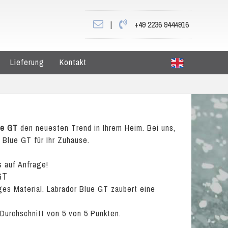
|
+49 2236 9444916
Lieferung
Kontakt
ue GT
den neuesten Trend in Ihrem Heim. Bei uns,
r Blue GT für Ihr Zuhause.
s auf Anfrage!
GT
iges Material. Labrador Blue GT zaubert eine
 Durchschnitt von
5
von
5
Punkten.