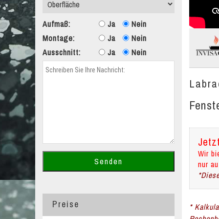
Aufmaß:
Ja
Nein
Montage:
Ja
Nein
Ausschnitt:
Ja
Nein
Labra
Fenst
Jetz
Wir bi
nur au
*Diese
Preise
* Kalkul
Rechenbe