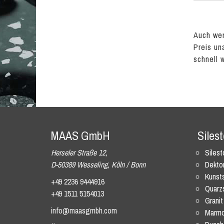
Auch wen
Preis un
schnell 
MAAS GmbH
Siles
Herseler Straße 12,
Siles
D-50389 Wesseling, Köln / Bonn
Dekto
Kunsts
+49 2236 9444916
Quarz
+49 1511 5154013
Granit
info@maasgmbh.com
Marmo