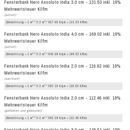
Fensterbank Nero Assoluto India 3,0 cm - 131.53 inkl. 19%
Mehrwertsteuer €/lfm
(poliert)
2
2
(Berechnung = 1 m
* 0.2 m
* 657.65 €/qm = 131.53 €/lfm)
Fensterbank Nero Assoluto India 4,0 cm - 169.02 inkl. 19%
Mehrwertsteuer €/lfm
(poliert)
2
2
(Berechnung = 1 m
* 0.2 m
* 845.08 €/qm = 169.02 €/lfm)
Fensterbank Nero Assoluto India 2,0 cm - 116.62 inkl. 19%
Mehrwertsteuer €/lfm
(satiniert)
2
2
(Berechnung = 1 m
* 0.2 m
* 583.10 €/qm = 116.62 €/lfm)
Fensterbank Nero Assoluto India 2,0 cm - 112.46 inkl. 19%
Mehrwertsteuer €/lfm
(geflammt und gebürstet)
2
2
(Berechnung = 1 m
* 0.2 m
* 562.28 €/qm = 112.46 €/lfm)
Fensterbank Nero Assoluto India 3,0 cm - 146.61 inkl. 19%