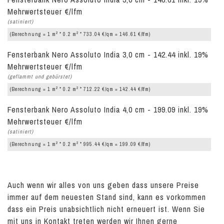
Mehrwertsteuer €/lfm
(satiniert)
2
2
(Berechnung = 1 m
* 0.2 m
* 733.04 €/qm = 146.61 €/lfm)
Fensterbank Nero Assoluto India 3,0 cm - 142.44 inkl. 19%
Mehrwertsteuer €/lfm
(geflammt und gebürstet)
2
2
(Berechnung = 1 m
* 0.2 m
* 712.22 €/qm = 142.44 €/lfm)
Fensterbank Nero Assoluto India 4,0 cm - 199.09 inkl. 19%
Mehrwertsteuer €/lfm
(satiniert)
2
2
(Berechnung = 1 m
* 0.2 m
* 995.44 €/qm = 199.09 €/lfm)
Auch wenn wir alles von uns geben dass unsere Preise
immer auf dem neuesten Stand sind, kann es vorkommen
dass ein Preis unabsichtlich nicht erneuert ist. Wenn Sie
mit uns in Kontakt treten werden wir Ihnen gerne