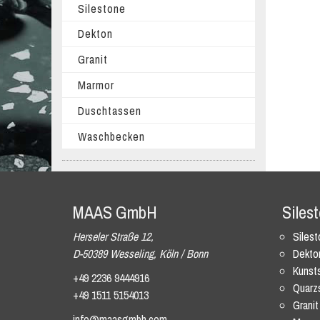
Silestone
Dekton
Granit
Marmor
Duschtassen
Waschbecken
MAAS GmbH
Siles
Herseler Straße 12,
Siles
D-50389 Wesseling, Köln / Bonn
Dekto
Kunsts
+49 2236 9444916
Quarz
+49 1511 5154013
Granit
info@maasgmbh.com