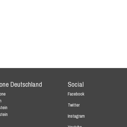
tone Deutschland
Social
tone
Facebook
n
Twitter
tein
stein
Instagram