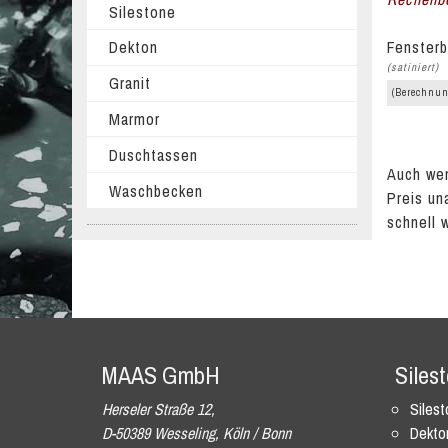
Silestone
Fensterb
Dekton
(satiniert)
Granit
(Berechnun
Marmor
Duschtassen
Auch wen
Waschbecken
Preis un
schnell 
MAAS GmbH
Siles
Herseler Straße 12,
Siles
D-50389 Wesseling, Köln / Bonn
Dekto