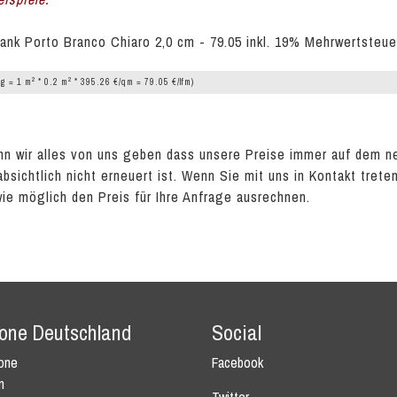
ank Porto Branco Chiaro 2,0 cm - 79.05 inkl. 19% Mehrwertsteue
2
2
g = 1 m
* 0.2 m
* 395.26 €/qm = 79.05 €/lfm)
n wir alles von uns geben dass unsere Preise immer auf dem n
absichtlich nicht erneuert ist. Wenn Sie mit uns in Kontakt tret
wie möglich den Preis für Ihre Anfrage ausrechnen.
tone Deutschland
Social
tone
Facebook
n