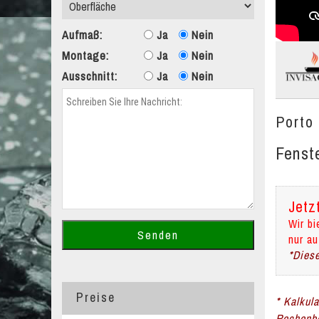
Aufmaß:
Ja
Nein
Montage:
Ja
Nein
Ausschnitt:
Ja
Nein
Porto
Fenst
Jetz
Wir bi
nur au
*Diese
Preise
* Kalkul
Rechenbe