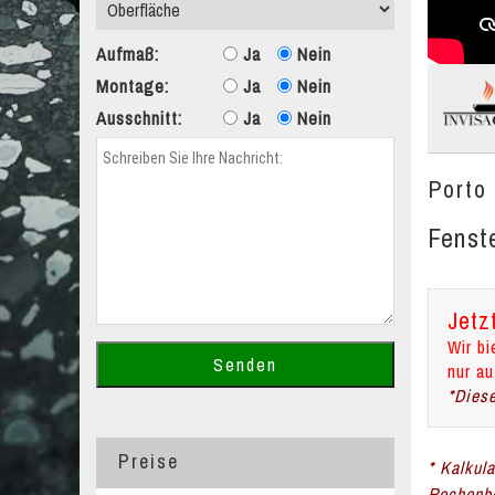
Aufmaß:
Ja
Nein
Montage:
Ja
Nein
Ausschnitt:
Ja
Nein
Porto
Fenst
Jetz
Wir bi
nur au
*Diese
Preise
* Kalkul
Rechenbe