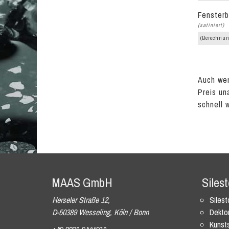
Fensterb
(satiniert)
(Berechnun
Auch wen
Preis un
schnell 
MAAS GmbH
Siles
Herseler Straße 12,
Siles
D-50389 Wesseling, Köln / Bonn
Dekto
Kunsts