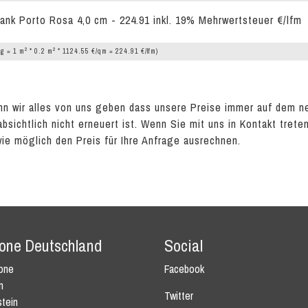
ank Porto Rosa 4,0 cm - 224.91 inkl. 19% Mehrwertsteuer €/lfm
2
2
g = 1 m
* 0.2 m
* 1124.55 €/qm = 224.91 €/lfm)
n wir alles von uns geben dass unsere Preise immer auf dem n
absichtlich nicht erneuert ist. Wenn Sie mit uns in Kontakt tret
wie möglich den Preis für Ihre Anfrage ausrechnen.
tone Deutschland
Social
tone
Facebook
n
Twitter
tein