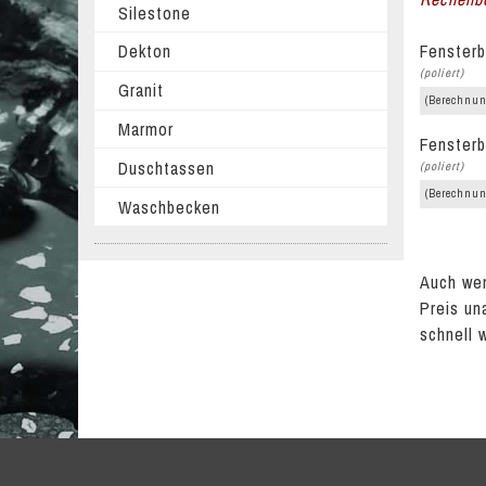
Silestone
Fensterb
Dekton
(poliert)
Granit
(Berechnun
Marmor
Fensterb
Duschtassen
(poliert)
(Berechnun
Waschbecken
Auch wen
Preis un
schnell 