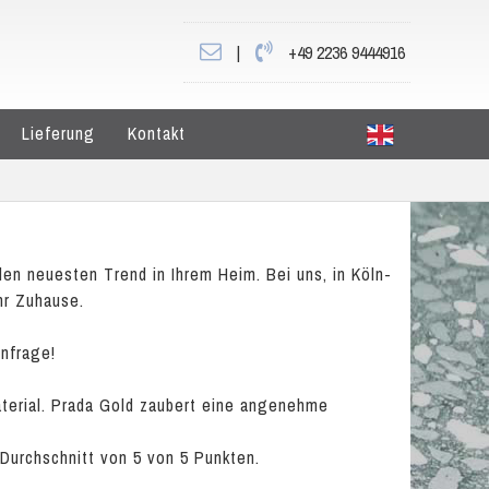
|
+49 2236 9444916
Lieferung
Kontakt
en neuesten Trend in Ihrem Heim. Bei uns, in Köln-
hr Zuhause.
Anfrage!
aterial. Prada Gold zaubert eine angenehme
 Durchschnitt von
5
von
5
Punkten.