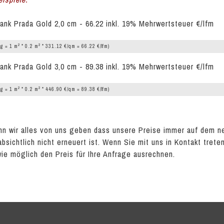
ank Prada Gold 2,0 cm - 66.22 inkl. 19% Mehrwertsteuer €/lfm
2
2
g = 1 m
* 0.2 m
* 331.12 €/qm = 66.22 €/lfm)
ank Prada Gold 3,0 cm - 89.38 inkl. 19% Mehrwertsteuer €/lfm
2
2
g = 1 m
* 0.2 m
* 446.90 €/qm = 89.38 €/lfm)
n wir alles von uns geben dass unsere Preise immer auf dem n
absichtlich nicht erneuert ist. Wenn Sie mit uns in Kontakt tret
wie möglich den Preis für Ihre Anfrage ausrechnen.