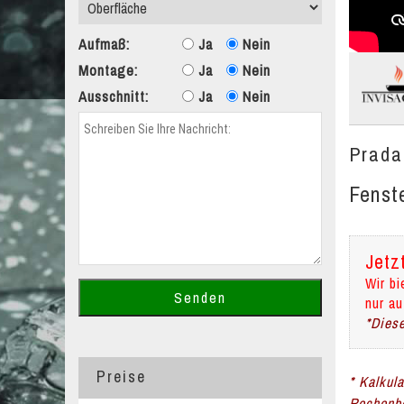
Aufmaß:
Ja
Nein
Montage:
Ja
Nein
Ausschnitt:
Ja
Nein
Prada
Fenst
Jetz
Wir bi
nur au
*Diese
Preise
* Kalkul
Rechenbe