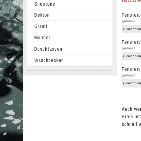
Silestone
Fensterb
Dekton
(poliert)
Granit
(Berechnun
Marmor
Fensterb
Duschtassen
(poliert)
(Berechnun
Waschbecken
Fensterb
(poliert)
(Berechnun
Auch wen
Preis un
schnell 