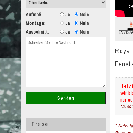
Aufmaß:
Ja
Nein
Montage:
Ja
Nein
Ausschnitt:
Ja
Nein
Royal
Fenst
Jetz
Wir bi
nur au
*Diese
Preise
* Kalkul
Rechenbe