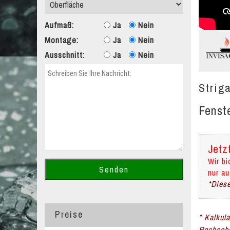
Aufmaß:
Ja
Nein
Montage:
Ja
Nein
Ausschnitt:
Ja
Nein
Strig
Fenst
Jetz
Wir bi
nur au
*Diese
Preise
* Kalkul
Rechenbe