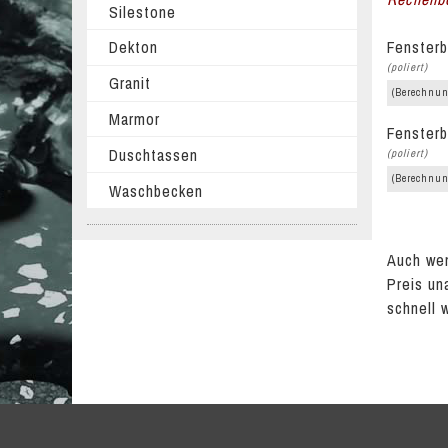
Silestone
Fensterb
Dekton
(poliert)
Granit
(Berechnun
Marmor
Fensterb
Duschtassen
(poliert)
(Berechnun
Waschbecken
Auch wen
Preis un
schnell 