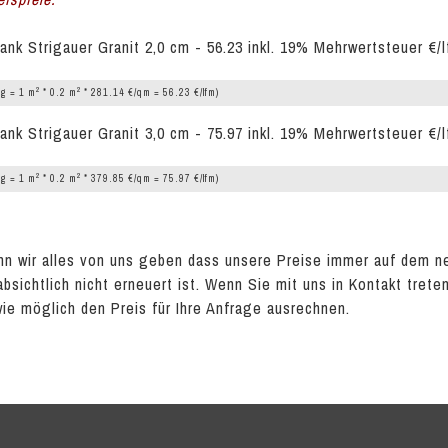
ank Strigauer Granit 2,0 cm - 56.23 inkl. 19% Mehrwertsteuer €/
2
2
g = 1 m
* 0.2 m
* 281.14 €/qm = 56.23 €/lfm)
ank Strigauer Granit 3,0 cm - 75.97 inkl. 19% Mehrwertsteuer €/
2
2
g = 1 m
* 0.2 m
* 379.85 €/qm = 75.97 €/lfm)
n wir alles von uns geben dass unsere Preise immer auf dem n
absichtlich nicht erneuert ist. Wenn Sie mit uns in Kontakt tret
wie möglich den Preis für Ihre Anfrage ausrechnen.