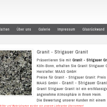
latten
Über uns
Galerie
Impressum
Glasrückwand
Granit - Strigauer Granit
Präsentieren Sie mit
Granit - Strigauer Gr
Köln-Bonn, erhalten Sie Granit Strigauer G
Hersteller: MAAS GmbH
Preise für Granit - Strigauer Granit:
Preis
Granit - Strigauer Grani
MAAS GmbH
-
Granit Strigauer Granit ist ein erstklassig
angenehme Atmosphäre in Ihrem Heim.
Die Bewertung unserer Kunden mit einem
albilder und Materialnamen wurden von unserem Lieferanten übernommen!