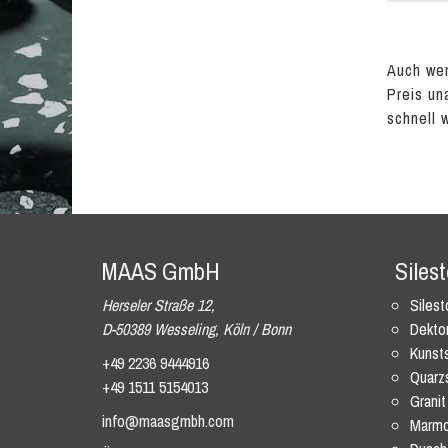
Auch wen
Preis un
schnell 
MAAS GmbH
Siles
Herseler Straße 12,
Siles
D-50389 Wesseling, Köln / Bonn
Dekto
Kunsts
+49 2236 9444916
Quarz
+49 1511 5154013
Granit
info@maasgmbh.com
Marmo