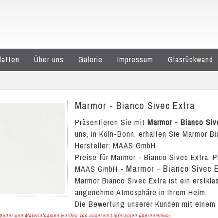
latten
Über uns
Galerie
Impressum
Glasrückwand
Marmor - Bianco Sivec Extra
Präsentieren Sie mit
Marmor - Bianco Siv
uns, in Köln-Bonn, erhalten Sie Marmor Bi
Hersteller: MAAS GmbH
Preise für Marmor - Bianco Sivec Extra:
P
Marmor - Bianco Sivec 
MAAS GmbH
-
Marmor Bianco Sivec Extra ist ein erstkla
angenehme Atmosphäre in Ihrem Heim.
Die Bewertung unserer Kunden mit einem
albilder und Materialnamen wurden von unserem Lieferanten übernommen!