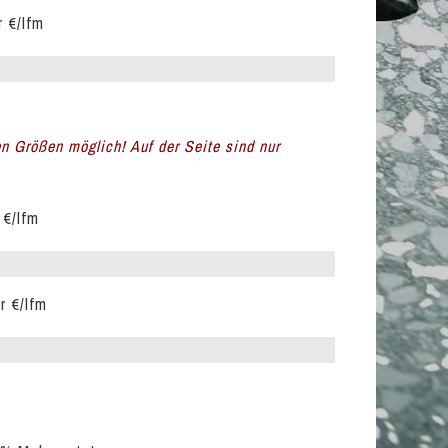
r €/lfm
en Größen möglich! Auf der Seite sind nur
 €/lfm
r €/lfm