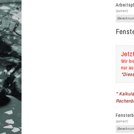
Arbeitsp
(poliert)
(Berechnun
Fenst
Jetz
Wir bi
nur au
*Diese
* Kalkul
Rechenbe
Fensterb
(poliert)
(Berechnun