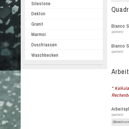
Silestone
Quadra
Dekton
Granit
Bianco S
(poliert)
Marmor
Duschtassen
Bianco S
(poliert)
Waschbecken
Arbeit
* Kalkula
Rechenbe
Arbeitsp
(poliert)
(Berechnun