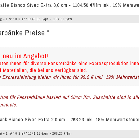
latte Bianco Sivec Extra 3,0 cm - 1104.56 €/lfm inkl. 19% Mehrw
2
2
g = 1 m
* 0.6 m
* 1840.93 €/qm = 1104.56 €/lfm
erbänke Preise *
t neu im Angebot!
eten Ihnen für diverse Fensterbänke eine Expressproduktion inne
f Materialien, die bei uns verfügbar sind.
 Expressleistung bieten wir Ihnen für 95.2 € inkl. 19% Mehrwerts
ation für Fensterbänke basiert auf 20cm lfm. Zuschnitte sind in al
ispiele.
ank Bianco Sivec Extra 2,0 cm - 268.23 inkl. 19% Mehrwertsteue
2
2
g = 1 m
* 0.2 m
* 1341.13 €/qm = 268.23 €/lfm)