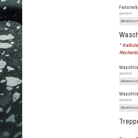
Fensterb
(poliert)
(Berechnun
Wasch
* Kalkul
Rechenbe
Waschtis
(poliert)
(Berechnun
Waschtis
(poliert)
(Berechnun
Trepp