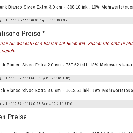
ank Bianco Sivec Extra 3,0 cm - 368.19 inkl. 19% Mehrwertsteue
2
2
g = 1 m
* 0.2 m
* 1840.93 €/qm = 368.19 €/lfm)
tische Preise *
ation für Waschtische basiert auf 55cm lfm. Zuschnitte sind in all
ispiele.
ch Bianco Sivec Extra 2,0 cm - 737.62 inkl. 19% Mehrwertsteuer
2
2
g = 1 m
* 0.55 m
* 1341.13 €/qm = 737.62 €/lfm)
ch Bianco Sivec Extra 3,0 cm - 1012.51 inkl. 19% Mehrwertsteue
2
2
g = 1 m
* 0.55 m
* 1840.93 €/qm = 1012.51 €/lfm)
en Preise