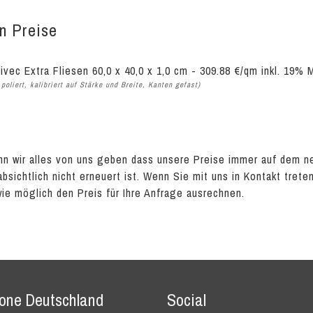
en Preise
ivec Extra Fliesen 60,0 x 40,0 x 1,0 cm - 309.88 €/qm inkl. 19%
poliert, kalibriert auf Stärke und Breite, Kanten gefast)
n wir alles von uns geben dass unsere Preise immer auf dem n
absichtlich nicht erneuert ist. Wenn Sie mit uns in Kontakt tret
wie möglich den Preis für Ihre Anfrage ausrechnen.
tone Deutschland
Social