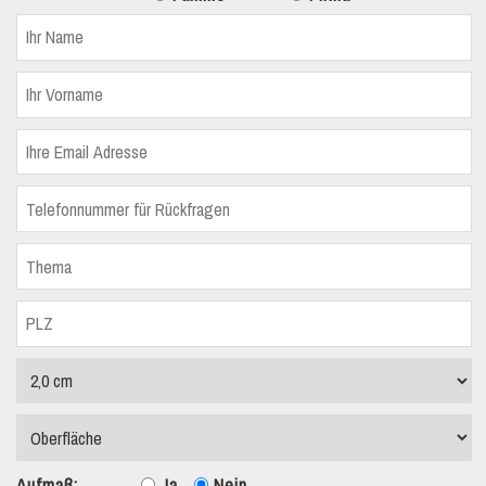
Aufmaß:
Ja
Nein