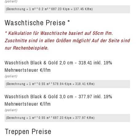
(poliert)
2
2
(Berechnung = 1 m
* 0.2 m
* 687.23 €/qm = 137.45 €/lfm)
Waschtische Preise *
* Kalkulation für Waschtische basiert auf 55cm lfm.
Zuschnitte sind in allen Größen möglich! Auf der Seite sind
nur Rechenbeispiele.
Waschtisch Black & Gold 2,0 cm - 318.41 inkl. 19%
Mehrwertsteuer €/lfm
(poliert)
2
2
(Berechnung = 1 m
* 0.55 m
* 578.94 €/qm = 318.41 €/lfm)
Waschtisch Black & Gold 3,0 cm - 377.97 inkl. 19%
Mehrwertsteuer €/lfm
(poliert)
2
2
(Berechnung = 1 m
* 0.55 m
* 687.23 €/qm = 377.97 €/lfm)
Treppen Preise