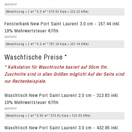
(poliert)
2
2
(Berechnung = 1 m
* 0.2 m
* 570.61 €/qm = 114.12 €/lfm)
Fensterbank New Port Saint Laurent 3,0 cm - 157.44 inkl.
19% Mehrwertsteuer €/lfm
(poliert)
2
2
(Berechnung = 1 m
* 0.2 m
* 787.19 €/qm = 157.44 €/lfm)
Waschtische Preise *
* Kalkulation für Waschtische basiert auf 55cm lfm.
Zuschnitte sind in allen Größen möglich! Auf der Seite sind
nur Rechenbeispiele.
Waschtisch New Port Saint Laurent 2,0 cm - 313.83 inkl.
19% Mehrwertsteuer €/lfm
(poliert)
2
2
(Berechnung = 1 m
* 0.55 m
* 570.61 €/qm = 313.83 €/lfm)
Waschtisch New Port Saint Laurent 3,0 cm - 432.95 inkl.