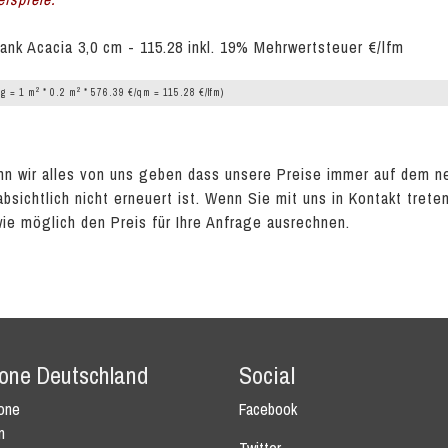
ank Acacia 3,0 cm - 115.28 inkl. 19% Mehrwertsteuer €/lfm
2
2
g = 1 m
* 0.2 m
* 576.39 €/qm = 115.28 €/lfm)
n wir alles von uns geben dass unsere Preise immer auf dem n
absichtlich nicht erneuert ist. Wenn Sie mit uns in Kontakt tret
wie möglich den Preis für Ihre Anfrage ausrechnen.
tone Deutschland
Social
tone
Facebook
n