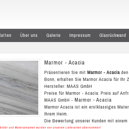
latten
Über uns
Galerie
Impressum
Glasrückwand
Marmor - Acacia
Präsentieren Sie mit
Marmor - Acacia
den 
Bonn, erhalten Sie Marmor Acacia für Ihr 
Hersteller: MAAS GmbH
Preise für Marmor - Acacia:
Preis auf Anf
Marmor - Acacia
MAAS GmbH
-
Marmor Acacia ist ein erstklassiges Mate
Ihrem Heim.
Die Bewertung unserer Kunden mit einem
albilder und Materialnamen wurden von unserem Lieferanten übernommen!