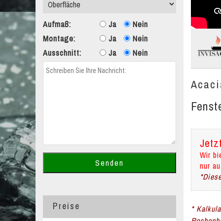
Aufmaß:
Ja
Nein
Montage:
Ja
Nein
Ausschnitt:
Ja
Nein
Acaci
Fenst
Jetz
Wir bi
nur au
*Diese
Preise
* Kalkul
Rechenbe