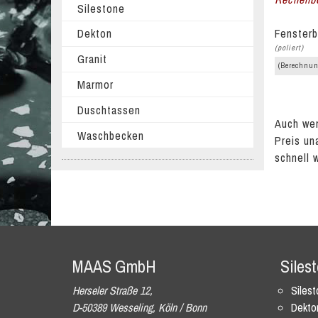
Silestone
Fensterb
Dekton
(poliert)
Granit
(Berechnun
Marmor
Duschtassen
Auch wen
Waschbecken
Preis un
schnell 
MAAS GmbH
Siles
Herseler Straße 12,
Siles
D-50389 Wesseling, Köln / Bonn
Dekto