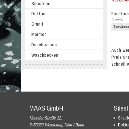
Silestone
Fensterb
Dekton
(poliert)
Granit
(Berechnun
Marmor
Duschtassen
Auch wen
Waschbecken
Preis un
schnell 
MAAS GmbH
Siles
Herseler Straße 12,
Siles
D-50389 Wesseling, Köln / Bonn
Dekto