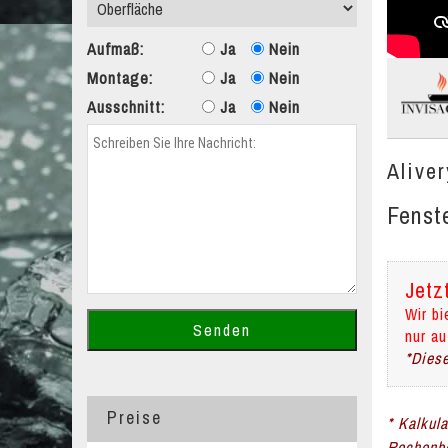
Aufmaß:
Ja
Nein
Montage:
Ja
Nein
Ausschnitt:
Ja
Nein
Alive
Fenst
Jetz
Wir bi
nur au
*Diese
Preise
* Kalkul
Rechenbe