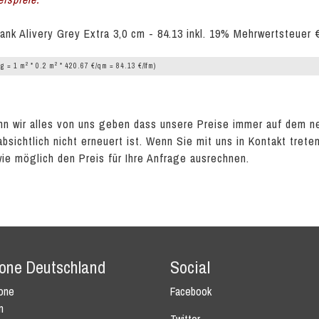
ank Alivery Grey Extra 3,0 cm - 84.13 inkl. 19% Mehrwertsteuer 
2
2
g = 1 m
* 0.2 m
* 420.67 €/qm = 84.13 €/lfm)
n wir alles von uns geben dass unsere Preise immer auf dem n
absichtlich nicht erneuert ist. Wenn Sie mit uns in Kontakt tret
wie möglich den Preis für Ihre Anfrage ausrechnen.
tone Deutschland
Social
tone
Facebook
n