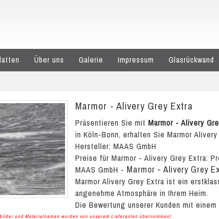
latten
Über uns
Galerie
Impressum
Glasrückwand
Marmor - Alivery Grey Extra
Präsentieren Sie mit
Marmor - Alivery Gre
in Köln-Bonn, erhalten Sie Marmor Alivery
Hersteller: MAAS GmbH
Preise für Marmor - Alivery Grey Extra:
Pr
Marmor - Alivery Grey E
MAAS GmbH
-
Marmor Alivery Grey Extra ist ein erstklas
angenehme Atmosphäre in Ihrem Heim.
Die Bewertung unserer Kunden mit einem
albilder und Materialnamen wurden von unserem Lieferanten übernommen!