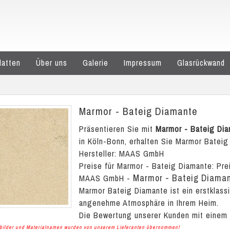
latten
Über uns
Galerie
Impressum
Glasrückwand
Marmor - Bateig Diamante
Präsentieren Sie mit
Marmor - Bateig Di
in Köln-Bonn, erhalten Sie Marmor Bateig
Hersteller: MAAS GmbH
Preise für Marmor - Bateig Diamante:
Pre
Marmor - Bateig Diama
MAAS GmbH
-
Marmor Bateig Diamante ist ein erstklass
angenehme Atmosphäre in Ihrem Heim.
Die Bewertung unserer Kunden mit einem
albilder und Materialnamen wurden von unserem Lieferanten übernommen!