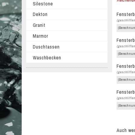
Silestone
Fensterb
Dekton
(geschliffen
Granit
(Berechnun
Marmor
Fensterb
Duschtassen
(geschliffen
(Berechnun
Waschbecken
Fensterb
(geschliffen
(Berechnun
Fensterb
(geschliffen
(Berechnun
Auch wen