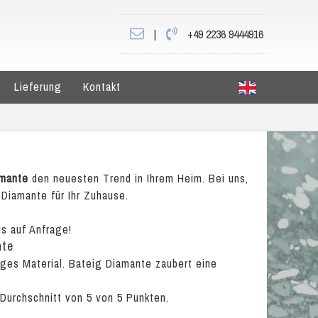
|
+49 2236 9444916
Lieferung
Kontakt
amante
den neuesten Trend in Ihrem Heim. Bei uns,
 Diamante für Ihr Zuhause.
is auf Anfrage!
nte
iges Material. Bateig Diamante zaubert eine
 Durchschnitt von
5
von
5
Punkten.