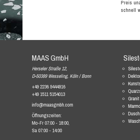
Preis un
schnell 
MAAS GmbH
Siles
Herseler Straße 12,
Siles
D-50389 Wesseling, Köln / Bonn
Dekto
Kunsts
+49 2236 9444916
Quarz
+49 1511 5154013
Granit
info@maasgmbh.com
Marmo
Dusch
Öffnungszeiten:
Wasch
Mo-Fr 07:00 - 18:00,
Sa 07:00 - 14:00