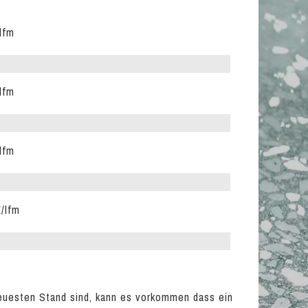
lfm
lfm
lfm
/lfm
euesten Stand sind, kann es vorkommen dass ein