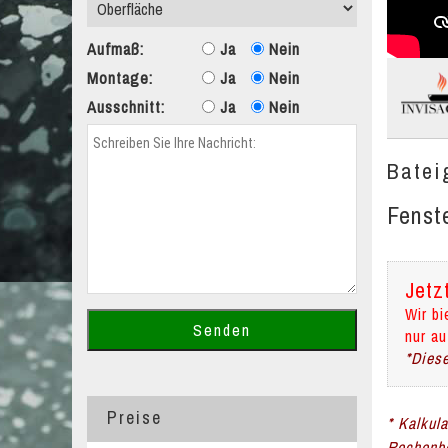
Aufmaß:
Ja
Nein
Montage:
Ja
Nein
Ausschnitt:
Ja
Nein
Batei
Fenst
Jetz
Wir bi
nur au
*Diese
Preise
* Kalkul
Rechenbe