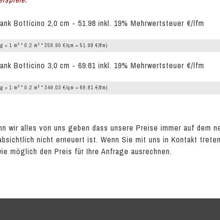
ank Botticino 2,0 cm - 51.98 inkl. 19% Mehrwertsteuer €/lfm
2
2
g = 1 m
* 0.2 m
* 259.90 €/qm = 51.98 €/lfm)
ank Botticino 3,0 cm - 69.81 inkl. 19% Mehrwertsteuer €/lfm
2
2
g = 1 m
* 0.2 m
* 349.03 €/qm = 69.81 €/lfm)
n wir alles von uns geben dass unsere Preise immer auf dem n
absichtlich nicht erneuert ist. Wenn Sie mit uns in Kontakt tret
wie möglich den Preis für Ihre Anfrage ausrechnen.