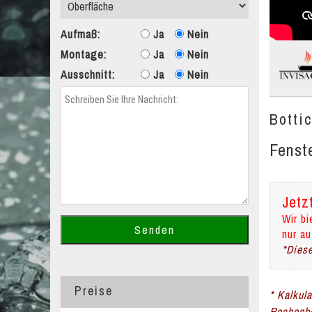
Aufmaß:
Ja
Nein
Montage:
Ja
Nein
Ausschnitt:
Ja
Nein
Botti
Fenst
Jetz
Wir bi
nur au
*Diese
Preise
* Kalkul
Rechenbe