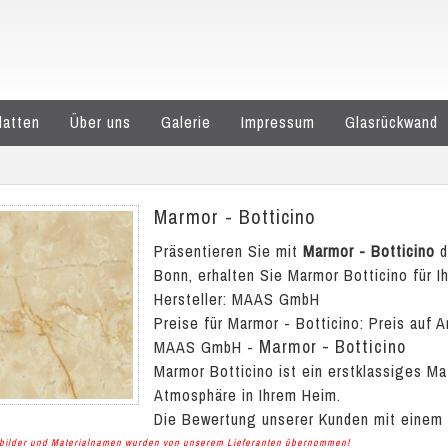
latten
Über uns
Galerie
Impressum
Glasrückwand
Marmor - Botticino
Präsentieren Sie mit
Marmor - Botticino
d
Bonn, erhalten Sie Marmor Botticino für I
Hersteller: MAAS GmbH
Preise für Marmor - Botticino:
Preis auf A
Marmor - Botticino
MAAS GmbH
-
Marmor Botticino ist ein erstklassiges Ma
Atmosphäre in Ihrem Heim.
Die Bewertung unserer Kunden mit einem
albilder und Materialnamen wurden von unserem Lieferanten übernommen!