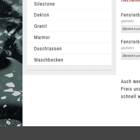
Silestone
Fensterb
Dekton
(poliert)
Granit
(Berechnun
Marmor
Fensterb
Duschtassen
(poliert)
(Berechnun
Waschbecken
Auch wen
Preis un
schnell 