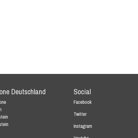
tone Deutschland
Social
tone
Facebook
n
Twitter
tein
stein
Instagram