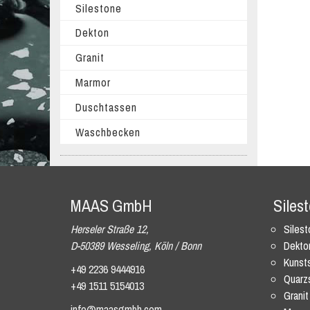
Silestone
Dekton
Granit
Marmor
Duschtassen
Waschbecken
MAAS GmbH
Siles
Herseler Straße 12,
Siles
D-50389 Wesseling, Köln / Bonn
Dekto
Kunsts
+49 2236 9444916
Quarz
+49 1511 5154013
Granit
info@maasgmbh.com