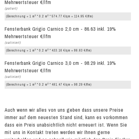
Mehrwertsteuer €/lfm
(poliert)
2
2
(Berechnung = 1 m
* 0.2 m
* 574.77 €/qm = 114.95 €/lfm)
Fensterbank Grigio Carnico 2,0 cm - 86.63 inkl. 19%
Mehrwertsteuer €/lfm
(satiniert)
2
2
(Berechnung = 1 m
* 0.2 m
* 433.16 €/qm = 86.63 €/lfm)
Fensterbank Grigio Carnico 3,0 cm - 98.29 inkl. 19%
Mehrwertsteuer €/lfm
(satiniert)
2
2
(Berechnung = 1 m
* 0.2 m
* 491.47 €/qm = 98.29 €/lfm)
Auch wenn wir alles von uns geben dass unsere Preise
immer auf dem neuesten Stand sind, kann es vorkommen
dass ein Preis unabsichtlich nicht erneuert ist. Wenn Sie
mit uns in Kontakt treten werden wir Ihnen gerne