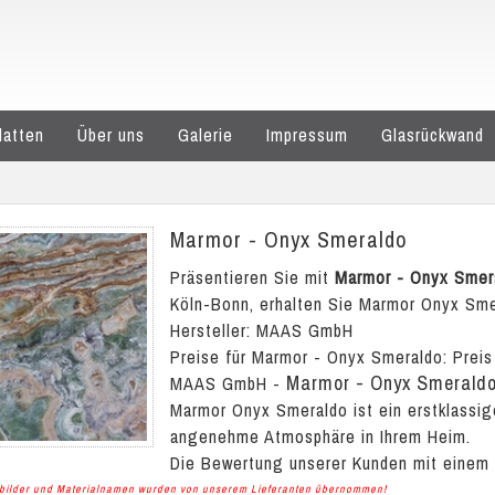
latten
Über uns
Galerie
Impressum
Glasrückwand
Marmor - Onyx Smeraldo
Präsentieren Sie mit
Marmor - Onyx Smer
Köln-Bonn, erhalten Sie Marmor Onyx Smer
Hersteller: MAAS GmbH
Preise für Marmor - Onyx Smeraldo:
Preis
Marmor - Onyx Smerald
MAAS GmbH
-
Marmor Onyx Smeraldo ist ein erstklassig
angenehme Atmosphäre in Ihrem Heim.
Die Bewertung unserer Kunden mit einem
albilder und Materialnamen wurden von unserem Lieferanten übernommen!