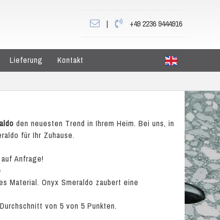
|
+49 2236 9444916
Lieferung
Kontakt
aldo
den neuesten Trend in Ihrem Heim. Bei uns, in
aldo für Ihr Zuhause.
 auf Anfrage!
o
es Material. Onyx Smeraldo zaubert eine
 Durchschnitt von
5
von
5
Punkten.