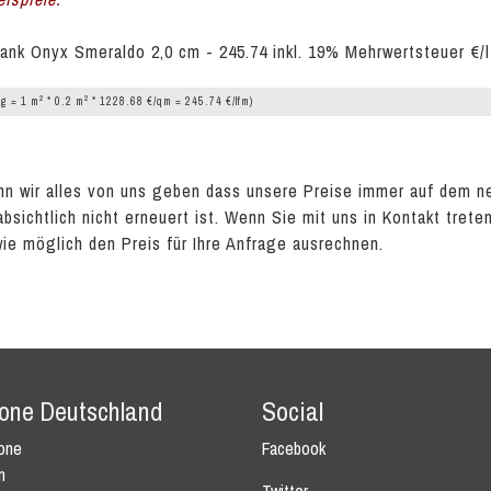
ank Onyx Smeraldo 2,0 cm - 245.74 inkl. 19% Mehrwertsteuer €/
2
2
g = 1 m
* 0.2 m
* 1228.68 €/qm = 245.74 €/lfm)
n wir alles von uns geben dass unsere Preise immer auf dem n
absichtlich nicht erneuert ist. Wenn Sie mit uns in Kontakt tret
wie möglich den Preis für Ihre Anfrage ausrechnen.
tone Deutschland
Social
tone
Facebook
n