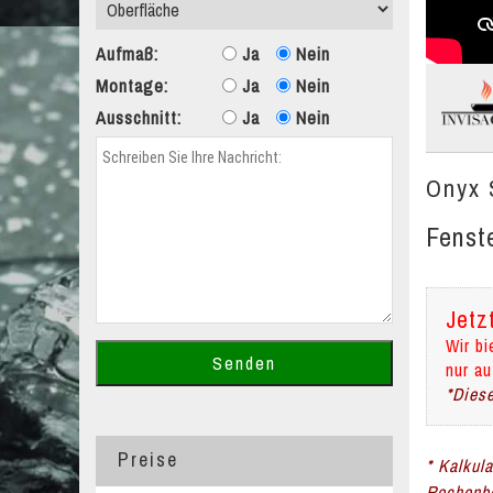
Aufmaß:
Ja
Nein
Montage:
Ja
Nein
Ausschnitt:
Ja
Nein
Onyx 
Fenst
Jetz
Wir bi
nur au
*Diese
Preise
* Kalkul
Rechenbe