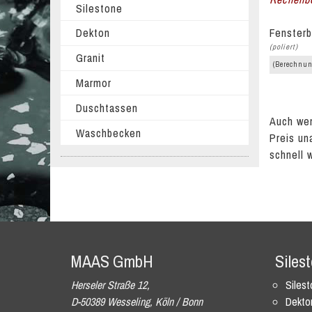
Silestone
Fensterb
Dekton
(poliert)
Granit
(Berechnun
Marmor
Duschtassen
Auch wen
Waschbecken
Preis un
schnell 
MAAS GmbH
Siles
Herseler Straße 12,
Siles
D-50389 Wesseling, Köln / Bonn
Dekto