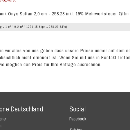
ank Onyx Sultan 2,0 cm - 258.23 inkl. 19% Mehrwertsteuer €/lfm
2
2
g = 1 m
* 0.2 m
* 1291.15 €/qm = 258.23 €/lfm)
n wir alles von uns geben dass unsere Preise immer auf dem n
absichtlich nicht erneuert ist. Wenn Sie mit uns in Kontakt tret
wie möglich den Preis für Ihre Anfrage ausrechnen.
tone Deutschland
Social
tone
Facebook
n