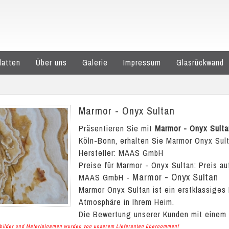
latten
Über uns
Galerie
Impressum
Glasrückwand
Marmor - Onyx Sultan
Präsentieren Sie mit
Marmor - Onyx Sulta
Köln-Bonn, erhalten Sie Marmor Onyx Sult
Hersteller: MAAS GmbH
Preise für Marmor - Onyx Sultan:
Preis au
Marmor - Onyx Sultan
MAAS GmbH
-
Marmor Onyx Sultan ist ein erstklassiges
Atmosphäre in Ihrem Heim.
Die Bewertung unserer Kunden mit einem
albilder und Materialnamen wurden von unserem Lieferanten übernommen!