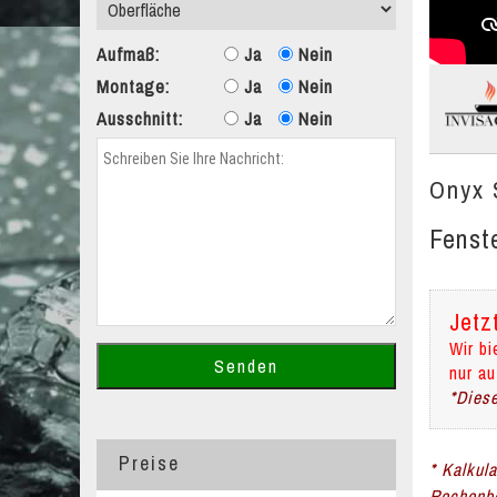
Aufmaß:
Ja
Nein
Montage:
Ja
Nein
Ausschnitt:
Ja
Nein
Onyx 
Fenst
Jetz
Wir bi
nur au
*Diese
Preise
* Kalkul
Rechenbe