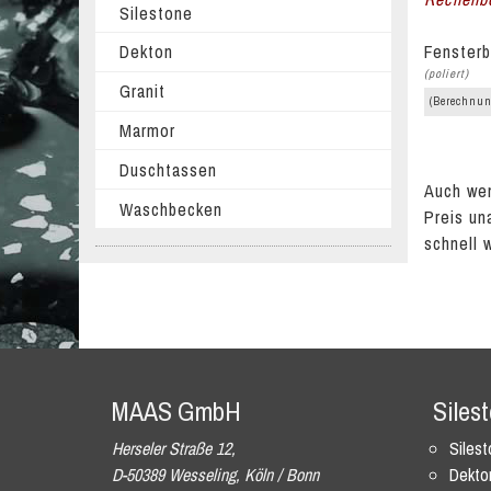
Silestone
Fensterb
Dekton
(poliert)
Granit
(Berechnun
Marmor
Duschtassen
Auch wen
Waschbecken
Preis un
schnell 
MAAS GmbH
Siles
Herseler Straße 12,
Siles
D-50389 Wesseling, Köln / Bonn
Dekto