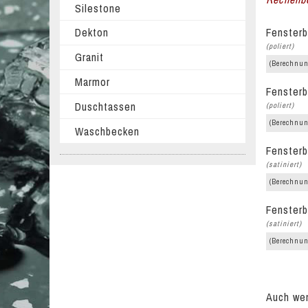
Silestone
Fensterb
Dekton
(poliert)
Granit
(Berechnun
Marmor
Fensterb
Duschtassen
(poliert)
(Berechnun
Waschbecken
Fensterb
(satiniert)
(Berechnun
Fensterb
(satiniert)
(Berechnun
Auch wen