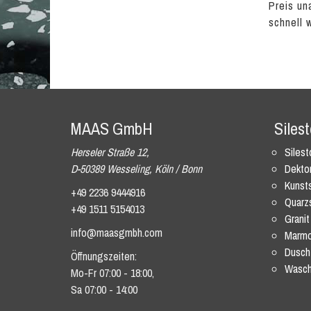
Preis un
schnell 
MAAS GmbH
Siles
Herseler Straße 12,
Siles
D-50389 Wesseling, Köln / Bonn
Dekto
Kunsts
+49 2236 9444916
Quarz
+49 1511 5154013
Granit
info@maasgmbh.com
Marmo
Dusch
Öffnungszeiten:
Wasch
Mo-Fr 07:00 - 18:00,
Sa 07:00 - 14:00