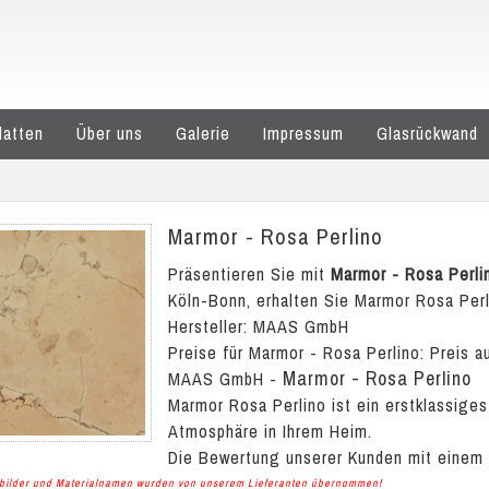
latten
Über uns
Galerie
Impressum
Glasrückwand
Marmor - Rosa Perlino
Präsentieren Sie mit
Marmor - Rosa Perli
Köln-Bonn, erhalten Sie Marmor Rosa Perli
Hersteller: MAAS GmbH
Preise für Marmor - Rosa Perlino:
Preis a
Marmor - Rosa Perlino
MAAS GmbH
-
Marmor Rosa Perlino ist ein erstklassige
Atmosphäre in Ihrem Heim.
Die Bewertung unserer Kunden mit einem
albilder und Materialnamen wurden von unserem Lieferanten übernommen!