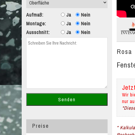
Aufmaß:
Ja
Nein
Montage:
Ja
Nein
Ausschnitt:
Ja
Nein
Rosa 
Fenst
Jetz
Wir bi
nur au
*Diese
Preise
* Kalkul
Rechenbe