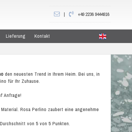
|
+49 2236 9444916
Lieferung
Kontakt
no
den neuesten Trend in Ihrem Heim. Bei uns, in
no für Ihr Zuhause.
uf Anfrage!
s Material. Rosa Perlino zaubert eine angenehme
 Durchschnitt von
5
von
5
Punkten.