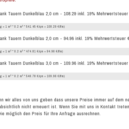
ank Tauern Dunkelblau 2,0 cm - 108.29 inkl. 19% Mehrwertsteuer
2
2
g = 1 m
* 0.2 m
* 541.45 €/qm = 108.29 €/lfm)
ank Tauern Dunkelblau 2,0 cm - 94.96 inkl. 19% Mehrwertsteuer 
2
2
g = 1 m
* 0.2 m
* 474.81 €/qm = 94.96 €/lfm)
ank Tauern Dunkelblau 3,0 cm - 109.96 inkl. 19% Mehrwertsteuer
2
2
g = 1 m
* 0.2 m
* 549.78 €/qm = 109.96 €/lfm)
n wir alles von uns geben dass unsere Preise immer auf dem n
absichtlich nicht erneuert ist. Wenn Sie mit uns in Kontakt tret
wie möglich den Preis für Ihre Anfrage ausrechnen.