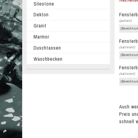
Silestone
Fensterb
Dekton
(poliert)
Granit
(Berechnun
Marmor
Fensterb
Duschtassen
(satiniert)
(Berechnun
Waschbecken
Fensterb
(satiniert)
(Berechnun
Auch wen
Preis un
schnell 