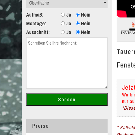
Aufmaß:
Ja
Nein
Montage:
Ja
Nein
Ausschnitt:
Ja
Nein
Tauer
Fenst
Jetz
Wir bi
nur au
*Diese
Preise
* Kalkul
Rechenbe