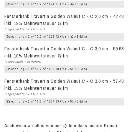
2
2
(Berechnung = 1 m
* 0.2 m
* 224.91 €/qm = 44.98 €/lfm)
Fensterbank Travertin Golden Walnut C - C 2,0 cm - 42.48
inkl. 19% Mehrwertsteuer €/lfm
(ungespachtelt + satiniert)
2
2
(Berechnung = 1 m
* 0.2 m
* 212.42 €/qm = 42.48 €/lfm)
Fensterbank Travertin Golden Walnut C - C 3,0 cm - 59.98
inkl. 19% Mehrwertsteuer €/lfm
(gespachtelt + satiniert)
2
2
(Berechnung = 1 m
* 0.2 m
* 299.88 €/qm = 59.98 €/lfm)
Fensterbank Travertin Golden Walnut C - C 3,0 cm - 57.48
inkl. 19% Mehrwertsteuer €/lfm
(ungespachtelt + satiniert)
2
2
(Berechnung = 1 m
* 0.2 m
* 287.39 €/qm = 57.48 €/lfm)
Auch wenn wir alles von uns geben dass unsere Preise