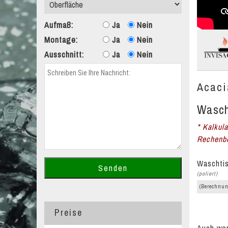
Aufmaß:
Ja
Nein
Montage:
Ja
Nein
Ausschnitt:
Ja
Nein
Acaci
Wasch
* Kalkul
Rechenbe
Waschtis
(poliert)
(Berechnun
Preise