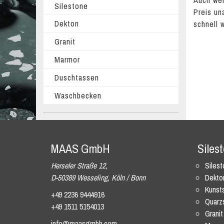
Auch wen
Silestone
Preis un
Dekton
schnell 
Granit
Marmor
Duschtassen
Waschbecken
MAAS GmbH
Siles
Herseler Straße 12,
Siles
D-50389 Wesseling, Köln / Bonn
Dekto
Kunsts
+49 2236 9444916
Quarz
+49 1511 5154013
Granit
info@maasgmbh.com