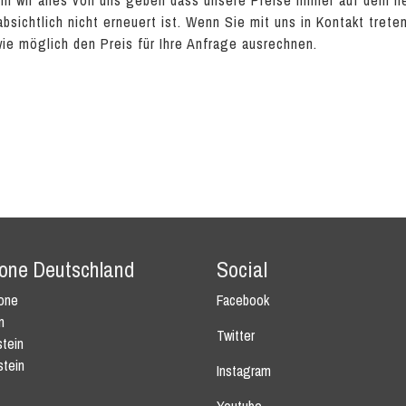
n wir alles von uns geben dass unsere Preise immer auf dem n
absichtlich nicht erneuert ist. Wenn Sie mit uns in Kontakt tret
wie möglich den Preis für Ihre Anfrage ausrechnen.
tone Deutschland
Social
tone
Facebook
n
Twitter
tein
stein
Instagram