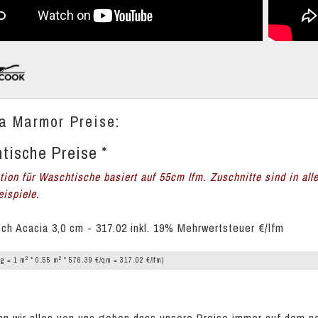
a Marmor Preise:
tische Preise *
ation für Waschtische basiert auf 55cm lfm. Zuschnitte sind in all
ispiele.
ch Acacia 3,0 cm - 317.02 inkl. 19% Mehrwertsteuer €/lfm
2
2
g = 1 m
* 0.55 m
* 576.39 €/qm = 317.02 €/lfm)