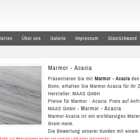
latten
Über uns
Galerie
Impressum
Glasrückwand
Marmor - Acacia
Präsentieren Sie mit
Marmor - Acacia
den 
Bonn, erhalten Sie Marmor Acacia für Ihr 
Hersteller: MAAS GmbH
Preise für Marmor - Acacia:
Preis auf Anf
Marmor - Acacia
MAAS GmbH
-
Marmor Acacia ist ein erstklassiges Mate
Ihrem Heim.
Die Bewertung unserer Kunden mit einem
albilder und Materialnamen wurden von unserem Lieferanten übernommen!