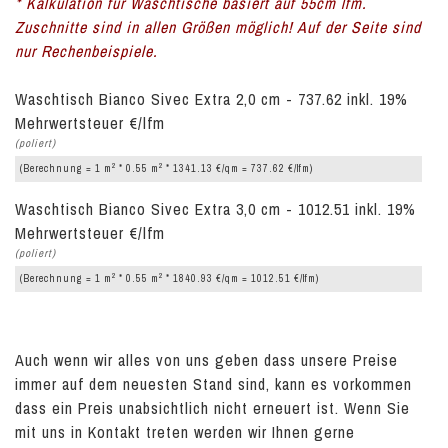
* Kalkulation für Waschtische basiert auf 55cm lfm.
Zuschnitte sind in allen Größen möglich! Auf der Seite sind
nur Rechenbeispiele.
Waschtisch Bianco Sivec Extra 2,0 cm - 737.62 inkl. 19%
Mehrwertsteuer €/lfm
(poliert)
2
2
(Berechnung = 1 m
* 0.55 m
* 1341.13 €/qm = 737.62 €/lfm)
Waschtisch Bianco Sivec Extra 3,0 cm - 1012.51 inkl. 19%
Mehrwertsteuer €/lfm
(poliert)
2
2
(Berechnung = 1 m
* 0.55 m
* 1840.93 €/qm = 1012.51 €/lfm)
Auch wenn wir alles von uns geben dass unsere Preise
immer auf dem neuesten Stand sind, kann es vorkommen
dass ein Preis unabsichtlich nicht erneuert ist. Wenn Sie
mit uns in Kontakt treten werden wir Ihnen gerne