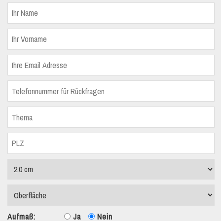
Aufmaß:
Ja
Nein