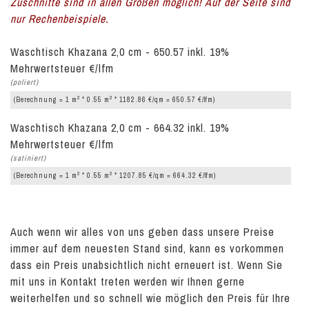
Zuschnitte sind in allen Größen möglich! Auf der Seite sind
nur Rechenbeispiele.
Waschtisch Khazana 2,0 cm - 650.57 inkl. 19%
Mehrwertsteuer €/lfm
(poliert)
2
2
(Berechnung = 1 m
* 0.55 m
* 1182.86 €/qm = 650.57 €/lfm)
Waschtisch Khazana 2,0 cm - 664.32 inkl. 19%
Mehrwertsteuer €/lfm
(satiniert)
2
2
(Berechnung = 1 m
* 0.55 m
* 1207.85 €/qm = 664.32 €/lfm)
Auch wenn wir alles von uns geben dass unsere Preise
immer auf dem neuesten Stand sind, kann es vorkommen
dass ein Preis unabsichtlich nicht erneuert ist. Wenn Sie
mit uns in Kontakt treten werden wir Ihnen gerne
weiterhelfen und so schnell wie möglich den Preis für Ihre