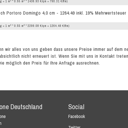
2
2
g = 1 m
* 0.55 m
* 1436.93 €/qm = 790.31 €/lfm)
ch Portoro Domingo 4,0 cm - 1264.49 inkl. 19% Mehrwertsteuer 
2
2
g = 1 m
* 0.55 m
* 2299.08 €/qm = 1264.49 €/lfm)
n wir alles von uns geben dass unsere Preise immer auf dem n
absichtlich nicht erneuert ist. Wenn Sie mit uns in Kontakt tret
wie möglich den Preis für Ihre Anfrage ausrechnen.
tone Deutschland
Social
tone
Facebook
n
Twitter