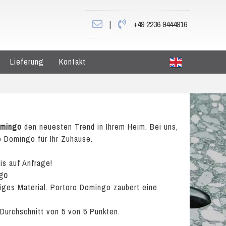
|
+49 2236 9444916
Lieferung
Kontakt
omingo
den neuesten Trend in Ihrem Heim. Bei uns,
o Domingo für Ihr Zuhause.
is auf Anfrage!
go
iges Material. Portoro Domingo zaubert eine
 Durchschnitt von
5
von
5
Punkten.