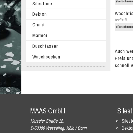
(Berechnun
Silestone
Waschtis
Dekton
(poliert)
Granit
(Berechnun
Marmor
Duschtassen
Auch wen
Waschbecken
Preis un
schnell 
MAAS GmbH
Siles
Herseler Straße 12,
Siles
D-50389 Wesseling, Köln / Bonn
Dekto