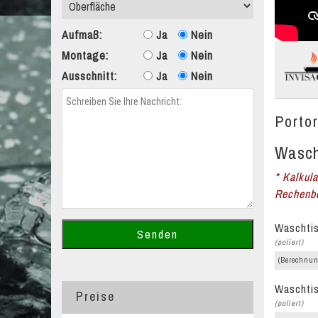
Aufmaß:
Ja
Nein
Montage:
Ja
Nein
Ausschnitt:
Ja
Nein
Porto
Wasch
* Kalkul
Rechenbe
Waschtis
(poliert)
(Berechnun
Waschtis
Preise
(poliert)