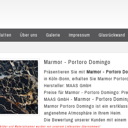
latten
Über uns
Galerie
Impressum
Glasrückwand
Marmor - Portoro Domingo
Präsentieren Sie mit
Marmor - Portoro D
in Köln-Bonn, erhalten Sie Marmor Portor
Hersteller: MAAS GmbH
Preise für Marmor - Portoro Domingo:
Pre
Marmor - Portoro Domin
MAAS GmbH
-
Marmor Portoro Domingo ist ein erstklass
angenehme Atmosphäre in Ihrem Heim.
Die Bewertung unserer Kunden mit einem
albilder und Materialnamen wurden von unserem Lieferanten übernommen!