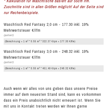
* Kalkulation für Waschtische basiert auf 55cm lfm.
Zuschnitte sind in allen Größen möglich! Auf der Seite sind
nur Rechenbeispiele.
Waschtisch Red Fantasy 2,0 cm - 177.30 inkl. 19%
Mehrwertsteuer €/lfm
(poliert)
2
2
(Berechnung = 1 m
* 0.55 m
* 322.37 €/qm = 177.30 €/lfm)
Waschtisch Red Fantasy 3,0 cm - 248.32 inkl. 19%
Mehrwertsteuer €/lfm
(poliert)
2
2
(Berechnung = 1 m
* 0.55 m
* 451.49 €/qm = 248.32 €/lfm)
Auch wenn wir alles von uns geben dass unsere Preise
immer auf dem neuesten Stand sind, kann es vorkommen
dass ein Preis unabsichtlich nicht erneuert ist. Wenn Sie
mit uns in Kontakt treten werden wir Ihnen gerne