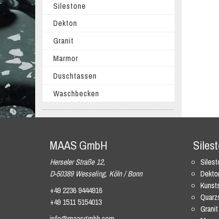
Silestone
Dekton
Granit
Marmor
Duschtassen
Waschbecken
MAAS GmbH
Siles
Herseler Straße 12,
Siles
D-50389 Wesseling, Köln / Bonn
Dekto
Kunsts
+49 2236 9444916
Quarz
+49 1511 5154013
Granit
info@maasgmbh.com