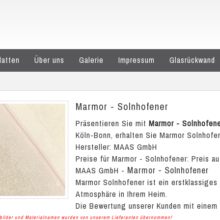
latten
Über uns
Galerie
Impressum
Glasrückwand
Marmor - Solnhofener
Präsentieren Sie mit
Marmor - Solnhofen
Köln-Bonn, erhalten Sie Marmor Solnhofen
Hersteller: MAAS GmbH
Preise für Marmor - Solnhofener:
Preis au
Marmor - Solnhofener
MAAS GmbH
-
Marmor Solnhofener ist ein erstklassiges
Atmosphäre in Ihrem Heim.
Die Bewertung unserer Kunden mit einem
albilder und Materialnamen wurden von unserem Lieferanten übernommen!