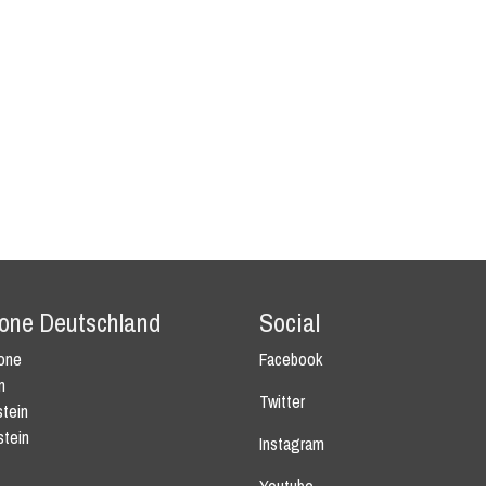
tone Deutschland
Social
tone
Facebook
n
Twitter
tein
stein
Instagram