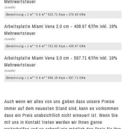
Mehrwertsteuer
(suede)
2
2
(Berechnung = 1 m
* 0.6 m
* 632.71 €/qm = 379.62 €/lfm
Arbeitsplatte Miami Vena 2,0 cm - 438.97 €/lfm inkl. 19%
Mehrwertsteuer
(suede)
2
2
(Berechnung = 1 m
* 0.6 m
* 731.62 €/qm = 438.97 €/lfm
Arbeitsplatte Miami Vena 3,0 cm - 597.71 €/lfm inkl. 19%
Mehrwertsteuer
(suede)
2
2
(Berechnung = 1 m
* 0.6 m
* 996.18 €/qm = 597.71 €/lfm
Auch wenn wir alles von uns geben dass unsere Preise
immer auf dem neuesten Stand sind, kann es vorkommen
dass ein Preis unabsichtlich nicht erneuert ist. Wenn Sie
mit uns in Kontakt treten werden wir Ihnen gerne