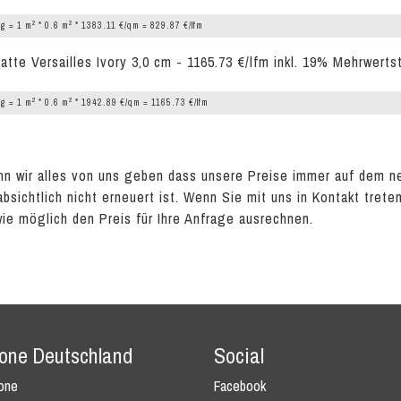
2
2
g = 1 m
* 0.6 m
* 1383.11 €/qm = 829.87 €/lfm
latte Versailles Ivory 3,0 cm - 1165.73 €/lfm inkl. 19% Mehrwerts
2
2
g = 1 m
* 0.6 m
* 1942.89 €/qm = 1165.73 €/lfm
n wir alles von uns geben dass unsere Preise immer auf dem n
absichtlich nicht erneuert ist. Wenn Sie mit uns in Kontakt tret
wie möglich den Preis für Ihre Anfrage ausrechnen.
tone Deutschland
Social
tone
Facebook