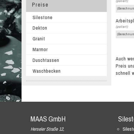
(poliert)
Preise
(Berechnun
Silestone
Arbeitsp
(poliert)
Dekton
(Berechnun
Granit
Marmor
Auch wen
Duschtassen
Preis un
Waschbecken
schnell 
MAAS GmbH
Siles
Herseler Straße 12,
Siles