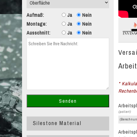
Aufmaß:
Ja
Nein
Montage:
Ja
Nein
Ausschnitt:
Ja
Nein
Versai
Arbeit
* Kalkula
Rechenbe
Arbeitsp
(poliert)
(Berechnun
Silestone Material
Arbeitsp