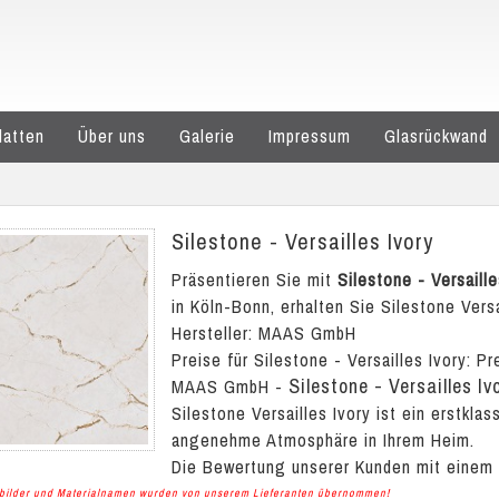
latten
Über uns
Galerie
Impressum
Glasrückwand
Silestone - Versailles Ivory
Präsentieren Sie mit
Silestone - Versaille
in Köln-Bonn, erhalten Sie Silestone Versa
Hersteller: MAAS GmbH
Preise für Silestone - Versailles Ivory:
Pr
Silestone - Versailles Iv
MAAS GmbH
-
Silestone Versailles Ivory ist ein erstklas
angenehme Atmosphäre in Ihrem Heim.
Die Bewertung unserer Kunden mit einem
albilder und Materialnamen wurden von unserem Lieferanten übernommen!