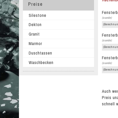
Preise
Fensterb
Silestone
(suede)
Dekton
(Berechnun
Granit
Fensterb
(suede)
Marmor
(Berechnun
Duschtassen
Fensterb
Waschbecken
(suede)
(Berechnun
Auch wen
Preis un
schnell 