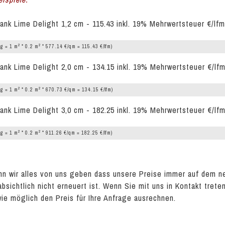
ank Lime Delight 1,2 cm - 115.43 inkl. 19% Mehrwertsteuer €/lfm
2
2
g = 1 m
* 0.2 m
* 577.14 €/qm = 115.43 €/lfm)
ank Lime Delight 2,0 cm - 134.15 inkl. 19% Mehrwertsteuer €/lf
2
2
g = 1 m
* 0.2 m
* 670.73 €/qm = 134.15 €/lfm)
ank Lime Delight 3,0 cm - 182.25 inkl. 19% Mehrwertsteuer €/lf
2
2
g = 1 m
* 0.2 m
* 911.26 €/qm = 182.25 €/lfm)
n wir alles von uns geben dass unsere Preise immer auf dem n
absichtlich nicht erneuert ist. Wenn Sie mit uns in Kontakt tret
wie möglich den Preis für Ihre Anfrage ausrechnen.