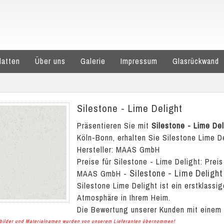
latten
Über uns
Galerie
Impressum
Glasrückwand
Silestone - Lime Delight
Präsentieren Sie mit
Silestone - Lime Del
Köln-Bonn, erhalten Sie Silestone Lime De
Hersteller: MAAS GmbH
Preise für Silestone - Lime Delight:
Preis
Silestone - Lime Delight
MAAS GmbH
-
Silestone Lime Delight ist ein erstklass
Atmosphäre in Ihrem Heim.
Die Bewertung unserer Kunden mit einem
albilder und Materialnamen wurden von unserem Lieferanten übernommen!