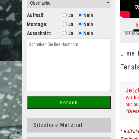
Aufmaß:
Ja
Nein
Montage:
Ja
Nein
Ausschnitt:
Ja
Nein
Lime 
Fenst
Jetz
Wir bi
nur au
*Diese
Silestone Material
* Kalkul
Rechenbe