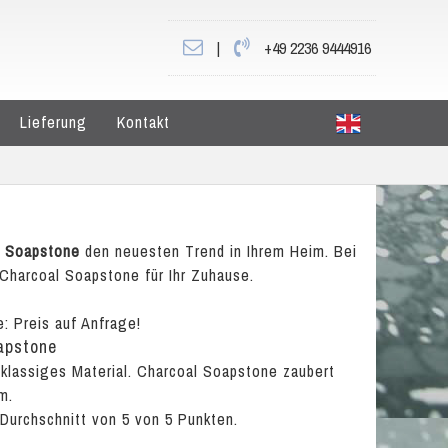
|
+49 2236 9444916
Lieferung
Kontakt
l Soapstone
den neuesten Trend in Ihrem Heim. Bei
 Charcoal Soapstone für Ihr Zuhause.
e:
Preis auf Anfrage!
apstone
tklassiges Material. Charcoal Soapstone zaubert
m.
 Durchschnitt von
5
von
5
Punkten.