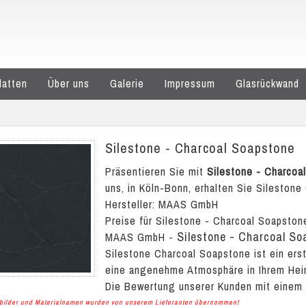
latten
Über uns
Galerie
Impressum
Glasrückwand
Silestone - Charcoal Soapstone
Präsentieren Sie mit
Silestone - Charcoa
uns, in Köln-Bonn, erhalten Sie Silestone
Hersteller: MAAS GmbH
Preise für Silestone - Charcoal Soapston
Silestone - Charcoal So
MAAS GmbH
-
Silestone Charcoal Soapstone ist ein ers
eine angenehme Atmosphäre in Ihrem Hei
Die Bewertung unserer Kunden mit einem
albilder und Materialnamen wurden von unserem Lieferanten übernommen!