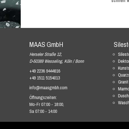
schnell 
MAAS GmbH
Siles
Herseler Straße 12,
Siles
D-50389 Wesseling, Köln / Bonn
Dekto
Kunsts
+49 2236 9444916
Quarz
+49 1511 5154013
Granit
info@maasgmbh.com
Marmo
Dusch
Öffnungszeiten:
Wasch
Mo-Fr 07:00 - 18:00,
Sa 07:00 - 14:00