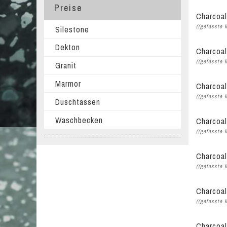
Preise
Charcoal
((gefasste 
Silestone
Dekton
Charcoal
((gefasste 
Granit
Marmor
Charcoal
((gefasste 
Duschtassen
Waschbecken
Charcoal
((gefasste 
Charcoal
((gefasste 
Charcoal
((gefasste 
Charcoal