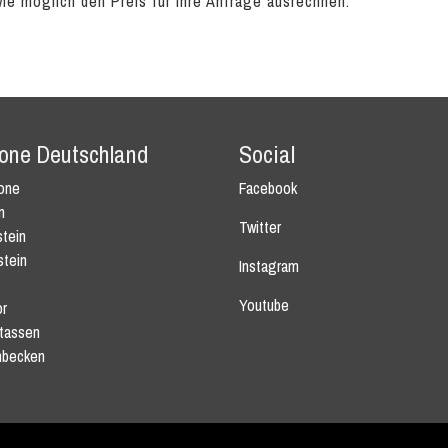
wie möglich den Preis für Ihre Anfrage ausrechnen.
tone Deutschland
Social
tone
Facebook
n
Twitter
tein
stein
Instagram
Youtube
r
tassen
becken