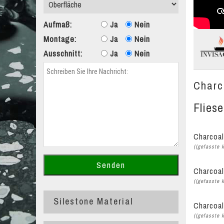
Aufmaß:
Ja
Nein
Montage:
Ja
Nein
Ausschnitt:
Ja
Nein
Charc
Flies
Charcoal
((gefasste 
Charcoal
((gefasste 
Silestone Material
Charcoal
((gefasste 