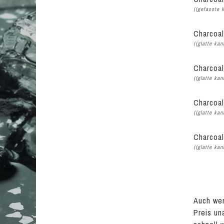
((gefasste 
Charcoal
((glatte kan
Charcoal
((glatte kan
Charcoal
((glatte kan
Charcoal
((glatte kan
Auch wen
Preis un