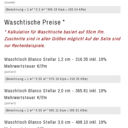
(suede)
2
2
(Berechnung = 1 m
* 0.2 m
* 996.18 €/qm = 199.24 €/lfm)
Waschtische Preise *
* Kalkulation für Waschtische basiert auf 55cm lfm.
Zuschnitte sind in allen Größen möglich! Auf der Seite sind
nur Rechenbeispiele.
Waschtisch Blanco Stellar 1,2 cm - 316.35 inkl. 19%
Mehrwertsteuer €/lfm
(poliert)
2
2
(Berechnung = 1 m
* 0.55 m
* 575.19 €/qm = 316.35 €/lfm)
Waschtisch Blanco Stellar 2,0 cm - 365.81 inkl. 19%
Mehrwertsteuer €/lfm
(poliert)
2
2
(Berechnung = 1 m
* 0.55 m
* 665.11 €/qm = 365.81 €/lfm)
Waschtisch Blanco Stellar 3,0 cm - 498.10 inkl. 19%